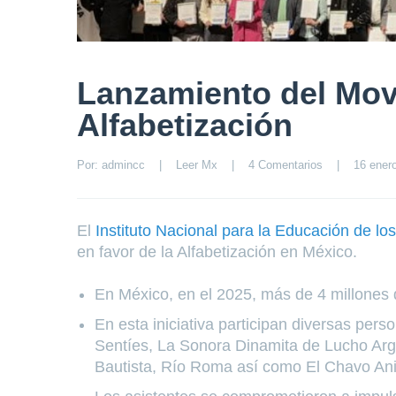
Lanzamiento del Movi
Alfabetización
Por: 
admincc
|
Leer Mx
|
4 Comentarios
|
16 enero
El
Instituto Nacional para la Educación de lo
en favor de la Alfabetización en México.
En México, en el 2025, más de 4 millones 
En esta iniciativa participan diversas pe
Sentíes, La Sonora Dinamita de Lucho Arga
Bautista, Río Roma así como El Chavo An