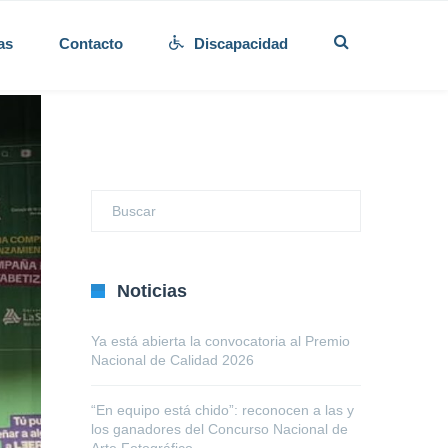
as
Contacto
Discapacidad
Noticias
Ya está abierta la convocatoria al Premio
Nacional de Calidad 2026
“En equipo está chido”: reconocen a las y
los ganadores del Concurso Nacional de