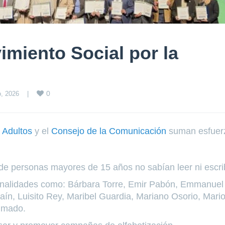
miento Social por la
0
, 2026    
|
s Adultos
y el
Consejo de la Comunicación
suman esfuer
de personas mayores de 15 años no sabían leer ni escrib
rsonalidades como: Bárbara Torre, Emir Pabón, Emmanuel
ín, Luisito Rey, Maribel Guardia, Mariano Osorio, Mari
imado.