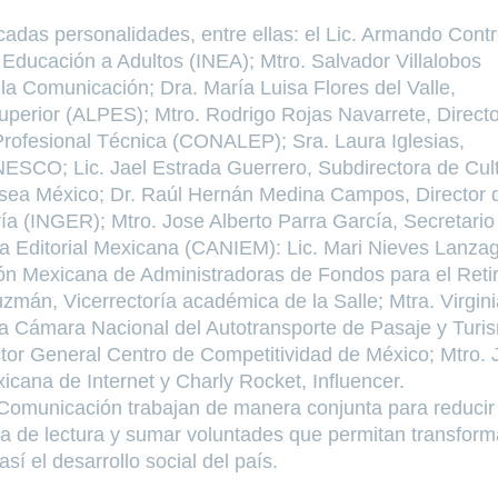
acadas personalidades, entre ellas: el Lic. Armando Cont
la Educación a Adultos (INEA); Mtro. Salvador Villalobos
a Comunicación; Dra. María Luisa Flores del Valle,
uperior (ALPES); Mtro. Rodrigo Rojas Navarrete, Directo
rofesional Técnica (CONALEP); Sra. Laura Iglesias,
ESCO; Lic. Jael Estrada Guerrero, Subdirectora de Cul
lsea México; Dr. Raúl Hernán Medina Campos, Director 
tría (INGER); Mtro. Jose Alberto Parra García, Secretario
ia Editorial Mexicana (CANIEM): Lic. Mari Nieves Lanzag
ión Mexicana de Administradoras de Fondos para el Reti
mán, Vicerrectoría académica de la Salle; Mtra. Virgini
 la Cámara Nacional del Autotransporte de Pasaje y Turi
tor General Centro de Competitividad de México; Mtro. J
cana de Internet y Charly Rocket, Influencer.
 Comunicación trabajan de manera conjunta para reducir 
ra de lectura y sumar voluntades que permitan transform
sí el desarrollo social del país.