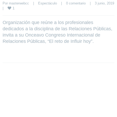
Por 
masterwebcc
|
Espectáculo
|
0 comentario
|
3 junio, 20
1
|
Organización que reúne a los profesionales
dedicados a la disciplina de las Relaciones Públicas,
invita a su Onceavo Congreso Internacional de
Relaciones Públicas, “El reto de Influir hoy”.