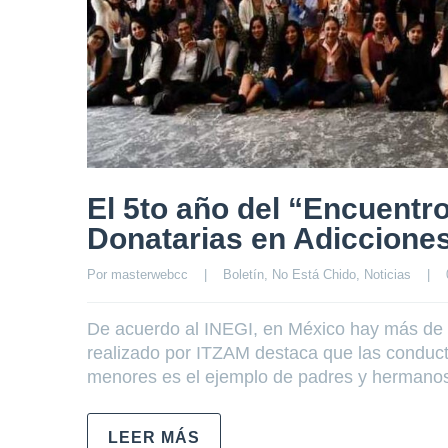
El 5to año del “Encuentro
Donatarias en Adiccione
Por 
masterwebcc
|
Boletín
, 
No Está Chido
, 
Noticias
|
De acuerdo al INEGI, en México hay más de 1
realizado por ITZAM destaca que las conduc
menores es el ejemplo de padres y hermanos
LEER MÁS