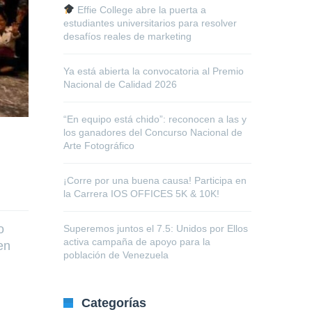
Effie College abre la puerta a
estudiantes universitarios para resolver
desafíos reales de marketing
Ya está abierta la convocatoria al Premio
Nacional de Calidad 2026
“En equipo está chido”: reconocen a las y
los ganadores del Concurso Nacional de
Arte Fotográfico
¡Corre por una buena causa! Participa en
la Carrera IOS OFFICES 5K & 10K!
o
Superemos juntos el 7.5: Unidos por Ellos
activa campaña de apoyo para la
en
población de Venezuela
Categorías