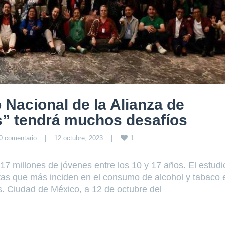
 Nacional de la Alianza de
s” tendrá muchos desafíos
1
0 comentario
|
12 octubre, 2023    
|
7 millones de jóvenes entre los 10 y 17 años. El estudi
tas que más inciden en el consumo de alcohol y tabaco 
. Ciudad de México, a 12 de octubre del