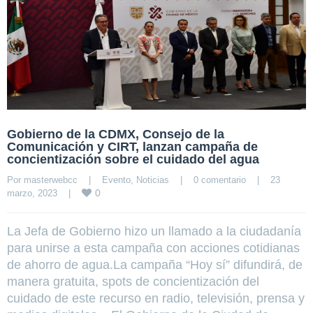
Gobierno de la CDMX, Consejo de la
Comunicación y CIRT, lanzan campaña de
concientización sobre el cuidado del agua
Por 
masterwebcc
|
Evento
, 
Noticias
|
0 comentario
|
23 
0
marzo, 2023    
|
La Jefa de Gobierno hizo un llamado a la ciudadanía
para unirse a esta campaña con acciones cotidianas
de ahorro de agua.La campaña “Hoy sí” difundirá, de
manera gratuita, spots de concientización del
cuidado de este recurso en radio, televisión, prensa y