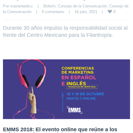
Por 
masterwebcc
|
Boletín
, 
Consejo de la Comunicación
, 
Consejo de 
0
la Comunicación
|
0 comentario
|
16 julio, 2021    
|
Durante 30 años impulso la responsabilidad social al
frente del Centro Mexicano para la Filantropía.
EMMS 2018: El evento online que reúne a los