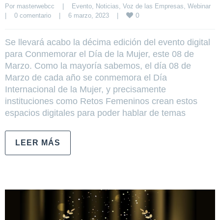
Por 
masterwebcc
|
Evento
, 
Noticias
, 
Voz de las Empresas
, 
Webinar
0
|
0 comentario
|
6 marzo, 2023    
|
Se llevará acabo la décima edición del evento digital
para Conmemorar el Día de la Mujer, este 08 de
Marzo. Como la mayoría sabemos, el día 08 de
Marzo de cada año se conmemora el Día
Internacional de la Mujer, y precisamente
instituciones como Retos Femeninos crean estos
espacios digitales para poder hablar de temas
LEER MÁS