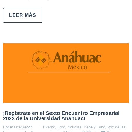
LEER MÁS
¡Regístrate en el Sexto Encuentro Empresarial
2023 de la Universidad Anáhuac!
Por 
masterwebcc
|
Evento
, 
Foro
, 
Noticias
, 
Pepe y Toño
, 
Voz de las 