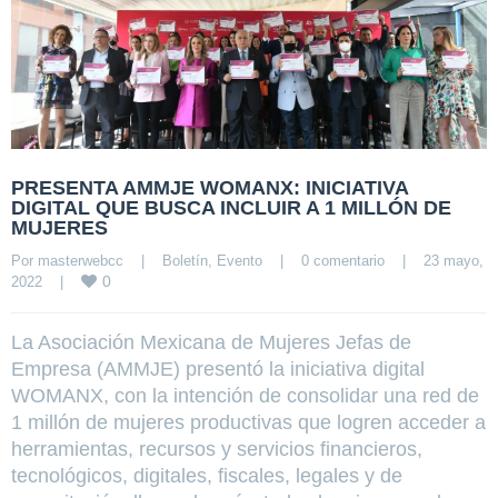
PRESENTA AMMJE WOMANX: INICIATIVA
DIGITAL QUE BUSCA INCLUIR A 1 MILLÓN DE
MUJERES
Por 
masterwebcc
|
Boletín
, 
Evento
|
0 comentario
|
23 mayo, 
0
2022    
|
La Asociación Mexicana de Mujeres Jefas de
Empresa (AMMJE) presentó la iniciativa digital
WOMANX, con la intención de consolidar una red de
1 millón de mujeres productivas que logren acceder a
herramientas, recursos y servicios financieros,
tecnológicos, digitales, fiscales, legales y de