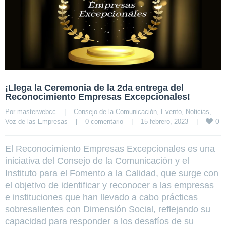
¡Llega la Ceremonia de la 2da entrega del
Reconocimiento Empresas Excepcionales!
Por 
masterwebcc
|
Consejo de la Comunicación
, 
Evento
, 
Noticias
, 
0
Voz de las Empresas
|
0 comentario
|
15 febrero, 2023    
|
El Reconocimiento Empresas Excepcionales es una
iniciativa del Consejo de la Comunicación y el
Instituto para el Fomento a la Calidad, que surge con
el objetivo de identificar y reconocer a las empresas
e instituciones que han llevado a cabo prácticas
sobresalientes con Dimensión Social, reflejando su
capacidad para responder a los desafíos de su