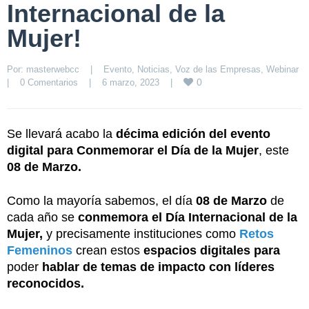
Internacional de la
Mujer!
Por: 
masterwebcc
|
Evento
, 
Noticias
, 
Voz de las Empresas
, 
Webinar
0
|
0 Comentarios
|
6 marzo, 2023    
|
Se llevará acabo la
décima edición del evento
digital para Conmemorar el Día de la Mujer
, este
08 de Marzo.
Como la mayoría sabemos, el día
08 de Marzo
de
cada año se
conmemora el Día Internacional de la
Mujer,
y precisamente instituciones como
Retos
Femeninos
crean estos
espacios digitales para
poder
hablar de temas de impacto con líderes
reconocidos.