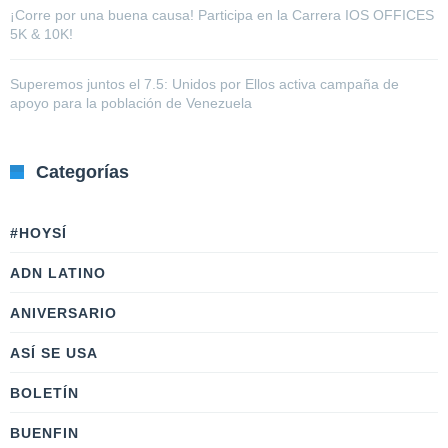
¡Corre por una buena causa! Participa en la Carrera IOS OFFICES
5K & 10K!
Superemos juntos el 7.5: Unidos por Ellos activa campaña de
apoyo para la población de Venezuela
Categorías
#HOYSÍ
ADN LATINO
ANIVERSARIO
ASÍ SE USA
BOLETÍN
BUENFIN