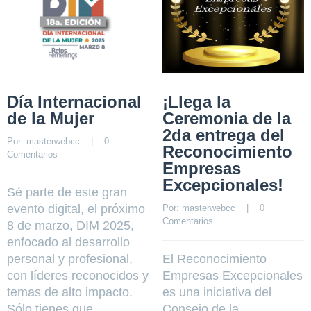
Día Internacional
¡Llega la
de la Mujer
Ceremonia de la
2da entrega del
Por: 
masterwebcc
    |    
0 
Reconocimiento
Comentarios
Empresas
Excepcionales!
Sé parte de este gran
evento digital, el próximo
Por: 
masterwebcc
    |    
0 
Comentarios
8 de marzo, DIM 2025,
enfocado al desarrollo
personal y profesional,
El Reconocimiento
con líderes reconocidos y
Empresas Excepcionales
temas de alto impacto.
es una iniciativa del
Sólo tienes que
Consejo de la