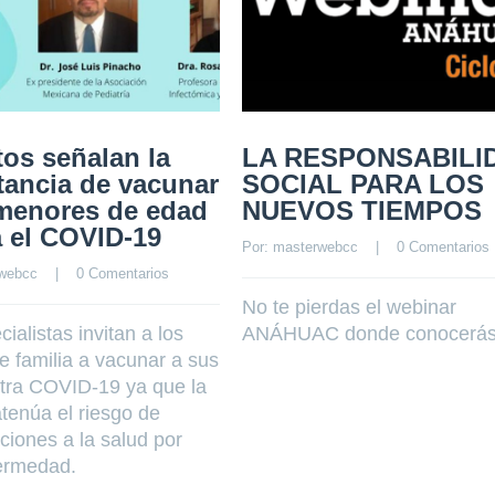
tos señalan la
LA RESPONSABILI
tancia de vacunar
SOCIAL PARA LOS
 menores de edad
NUEVOS TIEMPOS
a el COVID-19
Por: 
masterwebcc
    |    
0 Comentarios
webcc
    |    
0 Comentarios
No te pierdas el webinar
ialistas invitan a los
ANÁHUAC donde conocerá
e familia a vacunar a sus
ntra COVID-19 ya que la
tenúa el riesgo de
ciones a la salud por
ermedad.