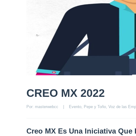
CREO MX 2022
Por: 
masterwebcc
|
Evento
, 
Pepe y Toño
, 
Voz de las Em
Creo MX Es Una Iniciativa Que