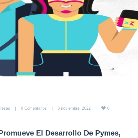
0
presas
|
0 Comentarios
|
8 noviembre, 2022    
|
 Promueve El Desarrollo De Pymes,