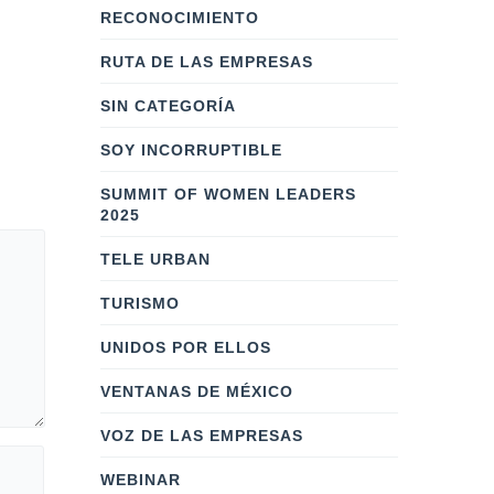
RECONOCIMIENTO
por el Conse
es fundamental para fortalecer la
Comunicació
industria de la comunicación, el
RUTA DE LAS EMPRESAS
SIN CATEGORÍA
LEER MÁS
LEER MÁS
SOY INCORRUPTIBLE
SUMMIT OF WOMEN LEADERS
2025
TELE URBAN
TURISMO
UNIDOS POR ELLOS
VENTANAS DE MÉXICO
VOZ DE LAS EMPRESAS
WEBINAR