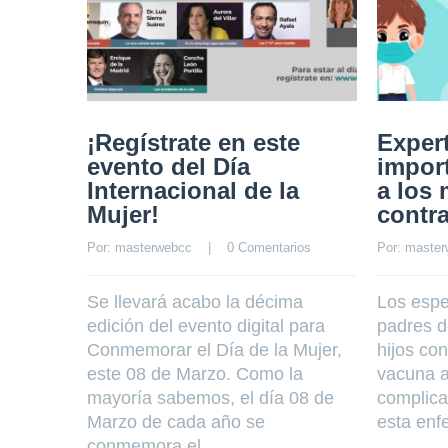
¡Regístrate en este
Exper
evento del Día
impor
Internacional de la
a los
Mujer!
contr
Por: 
masterwebcc
    |    
0 Comentarios
Por: 
master
Se llevará acabo la décima
Los espec
edición del evento digital para
padres d
Conmemorar el Día de la Mujer,
hijos co
este 08 de Marzo. Como la
vacuna a
mayoría sabemos, el día 08 de
complica
Marzo de cada año se
esta enf
conmemora el