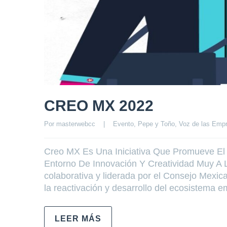
CREO MX 2022
Por 
masterwebcc
|
Evento
, 
Pepe y Toño
, 
Voz de las Emp
Creo MX Es Una Iniciativa Que Promueve El
Entorno De Innovación Y Creatividad Muy A 
colaborativa y liderada por el Consejo Mexic
la reactivación y desarrollo del ecosistema e
LEER MÁS