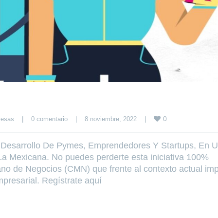
0
resas
|
0 comentario
|
8 noviembre, 2022    
|
 Desarrollo De Pymes, Emprendedores Y Startups, En 
La Mexicana. No puedes perderte esta iniciativa 100%
ano de Negocios (CMN) que frente al contexto actual im
mpresarial. Regístrate aquí