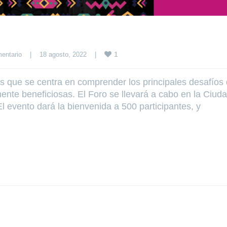
1
entario
|
18 agosto, 2022    
|
s que se centra en comprender los principales desafíos
nte beneficiosas. El Foro se llevará a cabo en la Ciud
l evento dará la bienvenida a 500 participantes, y