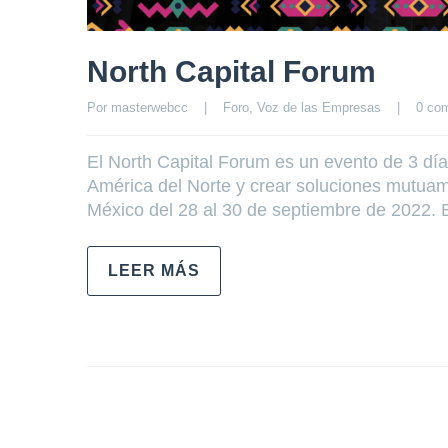
North Capital Forum
Por 
masterwebcc
|
Foro
, 
Voz de las Empresas
|
0 com
El North Capital Forum es un evento de 3 día
América del Norte y crear soluciones mutuame
México del 28 al 30 de septiembre de 2022. E
LEER MÁS