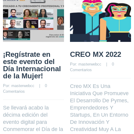
¡Regístrate en
CREO MX 2022
este evento del
Por: 
masterwebcc
    |    
0 
Día Internacional
Comentarios
de la Mujer!
Creo MX Es Una
Por: 
masterwebcc
    |    
0 
Comentarios
Iniciativa Que Promueve
El Desarrollo De Pymes,
Se llevará acabo la
Emprendedores Y
décima edición del
Startups, En Un Entorno
evento digital para
De Innovación Y
Conmemorar el Día de la
Creatividad Muy A La