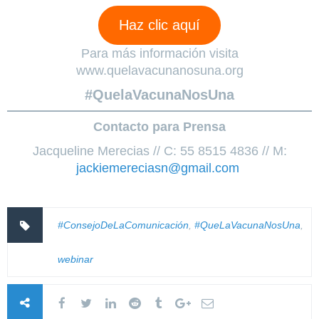
Haz clic aquí
Para más información visita
www.quelavacunanosuna.org
#QuelaVacunaNosUna
Contacto para Prensa
Jacqueline Merecias // C: 55 8515 4836 // M:
jackiemereciasn@gmail.com
#ConsejoDeLaComunicación
,
#QueLaVacunaNosUna
,
webinar