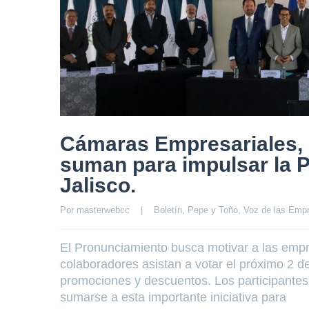
Cámaras Empresariales, 
suman para impulsar la P
Jalisco.
Por 
masterwebcc
|
Boletín
, 
Pepe y Toño
, 
Voz de las Emp
El Pronunciamiento busca motivar a las empr
colaboradores asistan a votar el próximo 2 de 
promociones y descuentos. Los participantes
sumarse a esta importante iniciativa para