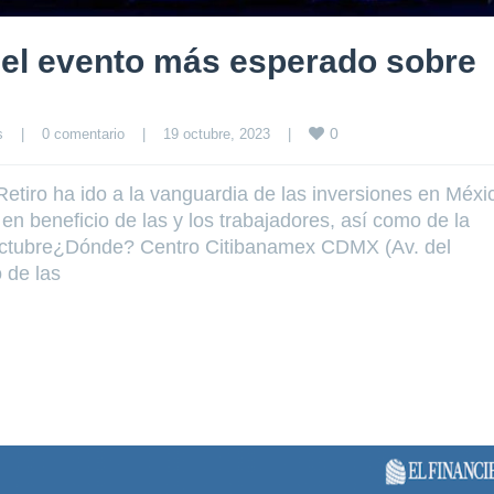
el evento más esperado sobre
0
s
|
0 comentario
|
19 octubre, 2023    
|
Retiro ha ido a la vanguardia de las inversiones en Méxi
 beneficio de las y los trabajadores, así como de la
ctubre¿Dónde? Centro Citibanamex CDMX (Av. del
 de las