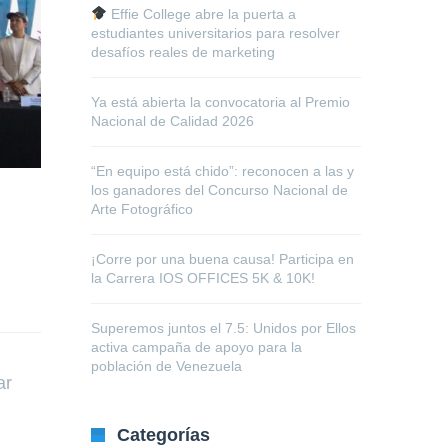
Effie College abre la puerta a
estudiantes universitarios para resolver
desafíos reales de marketing
Ya está abierta la convocatoria al Premio
Nacional de Calidad 2026
“En equipo está chido”: reconocen a las y
los ganadores del Concurso Nacional de
Arte Fotográfico
¡Corre por una buena causa! Participa en
la Carrera IOS OFFICES 5K & 10K!
Superemos juntos el 7.5: Unidos por Ellos
activa campaña de apoyo para la
población de Venezuela
ar
Categorías