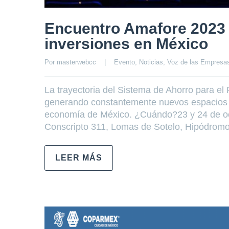
Encuentro Amafore 2023 
inversiones en México
Por 
masterwebcc
|
Evento
, 
Noticias
, 
Voz de las Empresa
La trayectoria del Sistema de Ahorro para el 
generando constantemente nuevos espacios en
economía de México. ¿Cuándo?23 y 24 de o
Conscripto 311, Lomas de Sotelo, Hipódromo
LEER MÁS