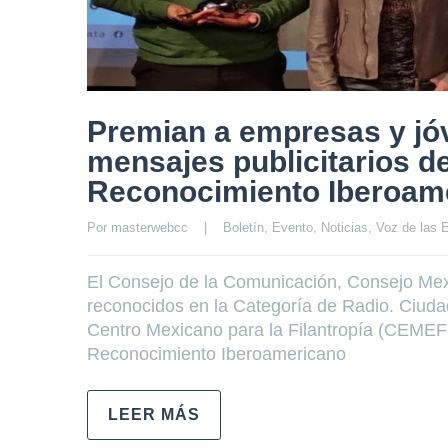
Premian a empresas y jóv
mensajes publicitarios de
Reconocimiento Iberoame
Por 
masterwebcc
|
Boletín
, 
Evento
, 
Noticias
, 
Voz de las 
El Consejo de la Comunicación, Consejo Mex
reconocidos en la Categoría de Radio. Ciudad
Centro Mexicano para la Filantropía (CEMEFI)
Reconocimiento Iberoamericano
LEER MÁS