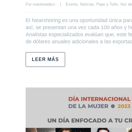
Por 
masterwebcc
|
Evento
, 
Noticias
, 
Pepe y Toño
, 
Voz de
El Nearshoring es una oportunidad única pa
así, se presentan una vez cada 100 años y h
Analistas especializados evalúan que, este f
de dólares anuales adicionales a las exporta
LEER MÁS