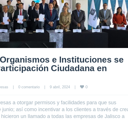
Organismos e Instituciones se
articipación Ciudadana en
0
resas
|
0 comentario
|
9 abril, 2024    
|
esas a otorgar permisos y facilidades para que sus
junio; así como incentivar a los clientes a través de cre
 hicieron un llamado a todas las empresas de Jalisco a