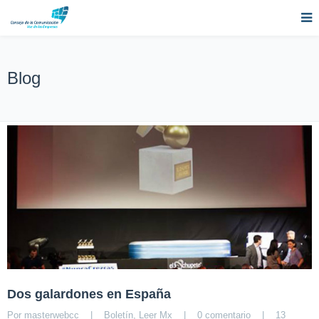
Blog
Dos galardones en España
Por 
masterwebcc
|
Boletín
, 
Leer Mx
|
0 comentario
|
13 