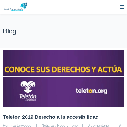
Blog
Teletón 2019 Derecho a la accesibilidad
Por 
masterwebcc
|
Noticias
, 
Pepe y Toño
|
0 comentario
|
9 