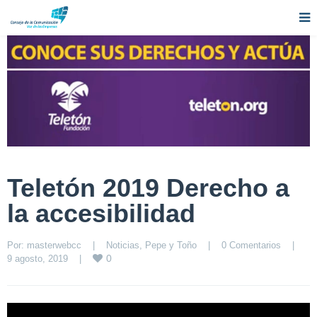
Teletón 2019 Derecho a
la accesibilidad
Por: 
masterwebcc
|
Noticias
, 
Pepe y Toño
|
0 Comentarios
|
0
9 agosto, 2019    
|