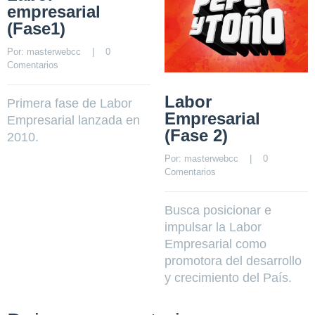
empresarial
(Fase1)
Por: 
masterwebcc
    |    
0 
Comentarios
Labor
Primera fase de Labor
Empresarial
Empresarial lanzada en
(Fase 2)
2010.
Por: 
masterwebcc
    |    
0 
Comentarios
Busca posicionar e
impulsar la Labor
Empresarial como
promotora del desarrollo
y crecimiento del País.