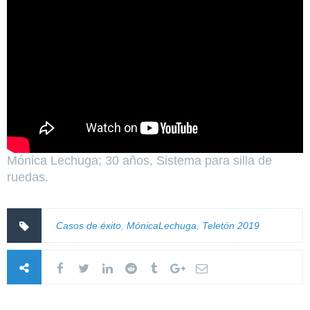
Mónica Lechuga; 30 años, Sistema para silla de
ruedas.
Casos de éxito
,
MónicaLechuga
,
Teletón 2019