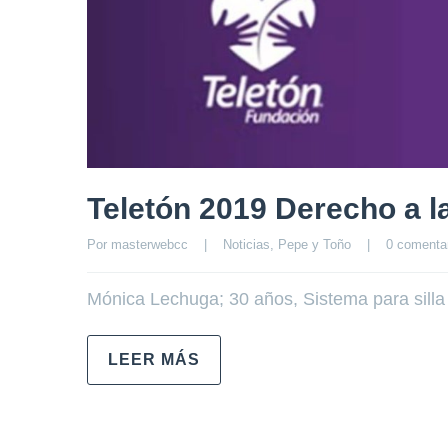
Teletón 2019 Derecho a la
Por 
masterwebcc
|
Noticias
, 
Pepe y Toño
|
0 comenta
Mónica Lechuga; 30 años, Sistema para silla
LEER MÁS