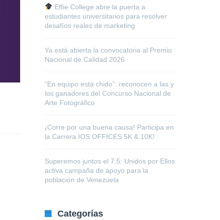
Effie College abre la puerta a
estudiantes universitarios para resolver
desafíos reales de marketing
Ya está abierta la convocatoria al Premio
Nacional de Calidad 2026
“En equipo está chido”: reconocen a las y
los ganadores del Concurso Nacional de
Arte Fotográfico
¡Corre por una buena causa! Participa en
la Carrera IOS OFFICES 5K & 10K!
Superemos juntos el 7.5: Unidos por Ellos
activa campaña de apoyo para la
población de Venezuela
Categorías