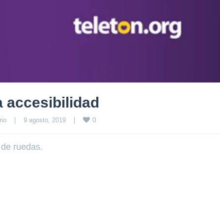
 accesibilidad
0
rio
|
9 agosto, 2019    
|
 de ruedas.