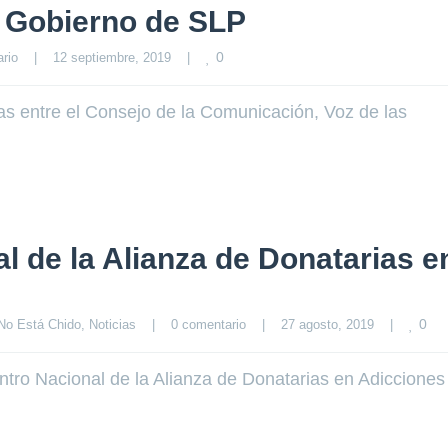
l Gobierno de SLP
0
rio
|
12 septiembre, 2019    
|
s entre el Consejo de la Comunicación, Voz de las
l de la Alianza de Donatarias e
0
No Está Chido
, 
Noticias
|
0 comentario
|
27 agosto, 2019    
|
entro Nacional de la Alianza de Donatarias en Adicciones