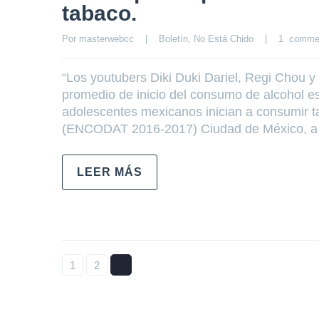
tabaco.
Por 
masterwebcc
|
Boletín
, 
No Está Chido
|
1  comme
“Los youtubers Diki Duki Dariel, Regi Chou
promedio de inicio del consumo de alcohol 
adolescentes mexicanos inician a consumir ta
(ENCODAT 2016-2017) Ciudad de México, a
LEER MÁS
1
2
3