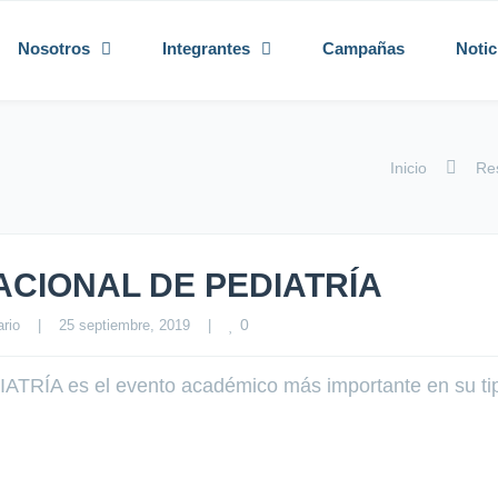
Nosotros
Integrantes
Campañas
Notic
Inicio
Re
ACIONAL DE PEDIATRÍA
0
rio
|
25 septiembre, 2019    
|
A es el evento académico más importante en su t