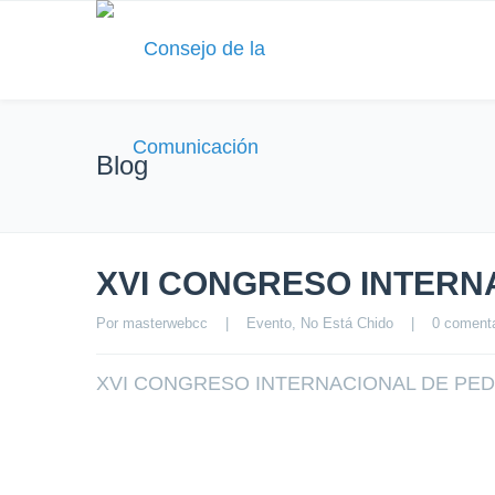
Blog
XVI CONGRESO INTERN
Por 
masterwebcc
|
Evento
, 
No Está Chido
|
0 comenta
XVI CONGRESO INTERNACIONAL DE PEDIATRÍ