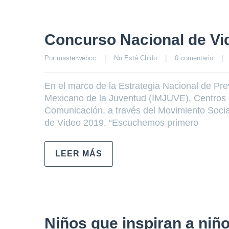
Concurso Nacional de Vi
Por 
masterwebcc
|
No Está Chido
|
0 comentario
|
En el marco de la Estrategia Nacional de Prev
Mexicano de la Juventud (IMJUVE), Centros de
Comunicación, a través del Movimiento Social 
de Video 2019. “Escuchemos primero
LEER MÁS
Niños que inspiran a niñ