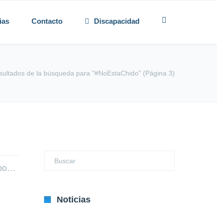
ias
Contacto
Discapacidad
sultados de la búsqueda para "#NoEstaChido"
(Página 3)
ipo…
Noticias