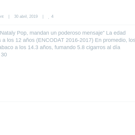
4
nt
|
30 abril, 2019    
|
 y Nataly Pop, mandan un poderoso mensaje” La edad
es a los 12 años (ENCODAT 2016-2017) En promedio, lo
baco a los 14.3 años, fumando 5.8 cigarros al día
 30