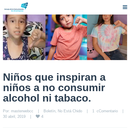
Niños que inspiran a
niños a no consumir
alcohol ni tabaco.
Por: 
masterwebcc
|
Boletín
, 
No Está Chido
|
1  cComentario
|
4
30 abril, 2019    
|