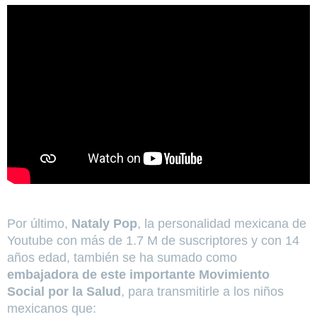
Por último,
Nataly Pop
, la personalidad mexicana de
Youtube con más de 1.7 M de suscriptores y con 14
años edad, también se ha sumado como
embajadora de este importante Movimiento
Social por la Salud
, para transmitirle a los niños
mexicanos que: