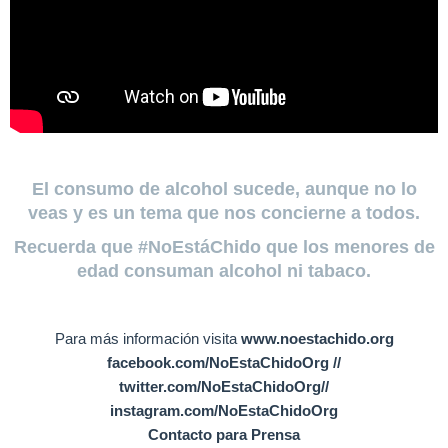
El consumo de alcohol sucede, aunque no lo
veas y es un tema que nos concierne a todos.
Recuerda que #NoEstáChido que los menores de
edad consuman alcohol ni tabaco.
Para más información visita
www.noestachido.org
facebook.com/NoEstaChidoOrg //
twitter.com/NoEstaChidoOrg//
instagram.com/NoEstaChidoOrg
Contacto para Prensa