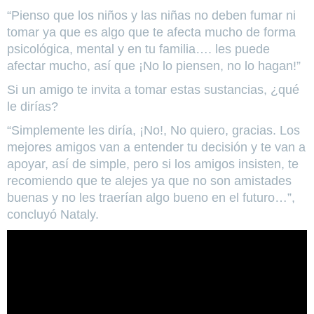
“Pienso que los niños y las niñas no deben fumar ni
tomar ya que es algo que te afecta mucho de forma
psicológica, mental y en tu familia…. les puede
afectar mucho, así que ¡No lo piensen, no lo hagan!”
Si un amigo te invita a tomar estas sustancias, ¿qué
le dirías?
“Simplemente les diría, ¡No!, No quiero, gracias. Los
mejores amigos van a entender tu decisión y te van a
apoyar, así de simple, pero si los amigos insisten, te
recomiendo que te alejes ya que no son amistades
buenas y no les traerían algo bueno en el futuro…”,
concluyó Nataly.