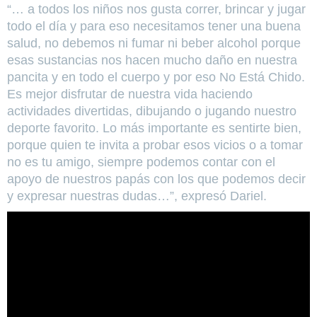
“… a todos los niños nos gusta correr, brincar y jugar
todo el día y para eso necesitamos tener una buena
salud, no debemos ni fumar ni beber alcohol porque
esas sustancias nos hacen mucho daño en nuestra
pancita y en todo el cuerpo y por eso No Está Chido.
Es mejor disfrutar de nuestra vida haciendo
actividades divertidas, dibujando o jugando nuestro
deporte favorito. Lo más importante es sentirte bien,
porque quien te invita a probar esos vicios o a tomar
no es tu amigo, siempre podemos contar con el
apoyo de nuestros papás con los que podemos decir
y expresar nuestras dudas…”, expresó Dariel.