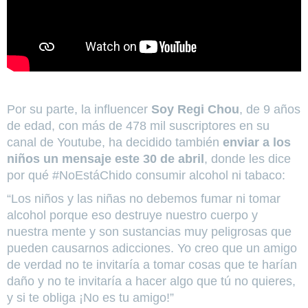
Por su parte, la influencer
Soy Regi Chou
, de 9 años
de edad, con más de 478 mil suscriptores en su
canal de Youtube, ha decidido también
enviar a los
niños un mensaje este 30 de abril
, donde les dice
por qué #NoEstáChido consumir alcohol ni tabaco:
“Los niños y las niñas no debemos fumar ni tomar
alcohol porque eso destruye nuestro cuerpo y
nuestra mente y son sustancias muy peligrosas que
pueden causarnos adicciones. Yo creo que un amigo
de verdad no te invitaría a tomar cosas que te harían
daño y no te invitaría a hacer algo que tú no quieres,
y si te obliga ¡No es tu amigo!”