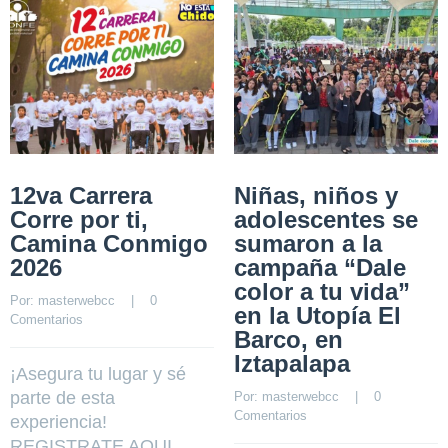
12va Carrera
Niñas, niños y
Corre por ti,
adolescentes se
Camina Conmigo
sumaron a la
2026
campaña “Dale
color a tu vida”
Por: 
masterwebcc
    |    
0 
en la Utopía El
Comentarios
Barco, en
Iztapalapa
¡Asegura tu lugar y sé
parte de esta
Por: 
masterwebcc
    |    
0 
Comentarios
experiencia!
REGISTRATE AQUI…