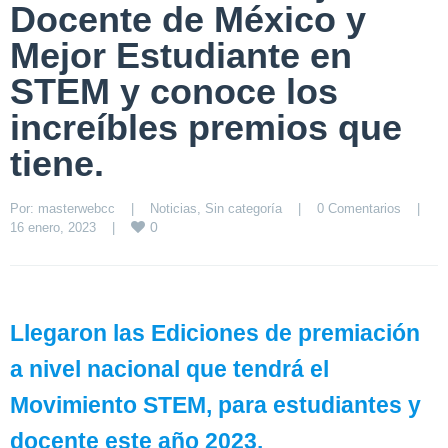
Docente de México y
Mejor Estudiante en
STEM y conoce los
increíbles premios que
tiene.
Por: 
masterwebcc
|
Noticias
, 
Sin categoría
|
0 Comentarios
|
0
16 enero, 2023    
|
Llegaron las Ediciones de premiación
a nivel nacional que tendrá el
Movimiento STEM, para estudiantes y
docente este año 2023.