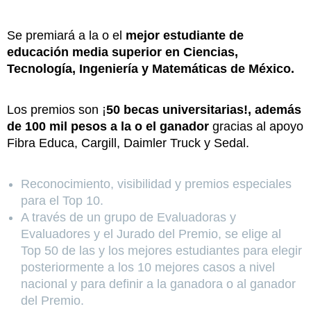
Se premiará a la o el
mejor estudiante de
educación media superior en Ciencias,
Tecnología, Ingeniería y Matemáticas de México.
Los premios son ¡
50 becas universitarias!, además
de 100 mil pesos a la o el ganador
gracias al apoyo
Fibra Educa, Cargill, Daimler Truck y Sedal.
Reconocimiento, visibilidad y premios especiales
para el Top 10.
A través de un grupo de Evaluadoras y
Evaluadores y el Jurado del Premio, se elige al
Top 50 de las y los mejores estudiantes para elegir
posteriormente a los 10 mejores casos a nivel
nacional y para definir a la ganadora o al ganador
del Premio.