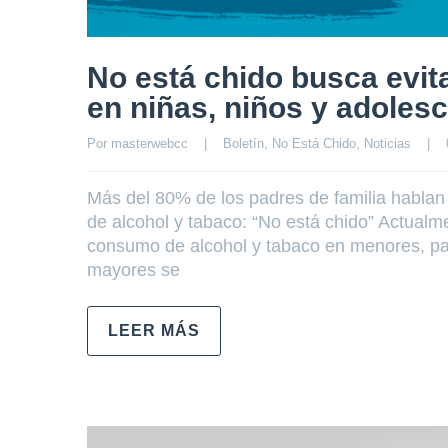
No está chido busca evit
en niñas, niños y adoles
Por 
masterwebcc
|
Boletín
, 
No Está Chido
, 
Noticias
|
Más del 80% de los padres de familia hablan
de alcohol y tabaco: “No está chido” Actualm
consumo de alcohol y tabaco en menores, p
mayores se
LEER MÁS