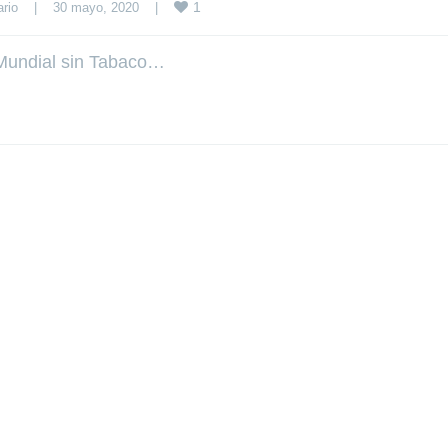
1
rio
|
30 mayo, 2020    
|
 Mundial sin Tabaco…