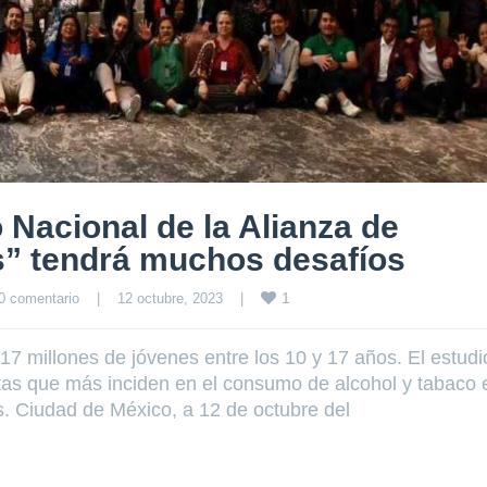
 Nacional de la Alianza de
s” tendrá muchos desafíos
1
0 comentario
|
12 octubre, 2023    
|
7 millones de jóvenes entre los 10 y 17 años. El estudi
tas que más inciden en el consumo de alcohol y tabaco 
. Ciudad de México, a 12 de octubre del