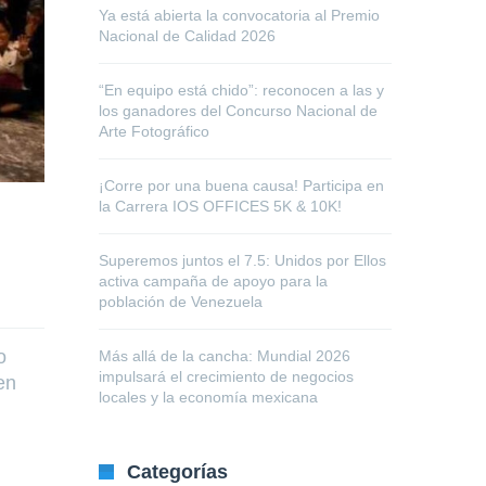
Ya está abierta la convocatoria al Premio
Nacional de Calidad 2026
“En equipo está chido”: reconocen a las y
los ganadores del Concurso Nacional de
Arte Fotográfico
¡Corre por una buena causa! Participa en
la Carrera IOS OFFICES 5K & 10K!
Superemos juntos el 7.5: Unidos por Ellos
activa campaña de apoyo para la
población de Venezuela
o
Más allá de la cancha: Mundial 2026
impulsará el crecimiento de negocios
en
locales y la economía mexicana
Categorías