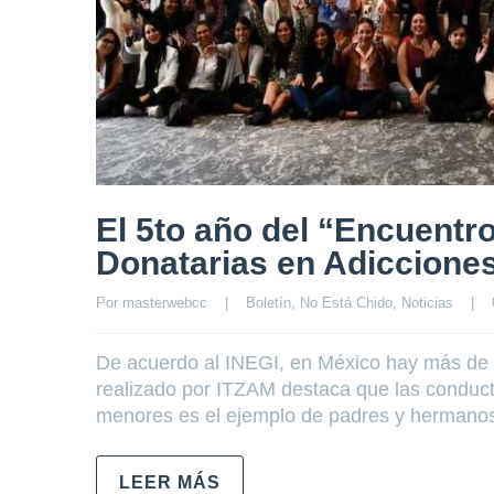
El 5to año del “Encuentro
Donatarias en Adiccione
Por 
masterwebcc
|
Boletín
, 
No Está Chido
, 
Noticias
|
De acuerdo al INEGI, en México hay más de 1
realizado por ITZAM destaca que las conduc
menores es el ejemplo de padres y hermanos
LEER MÁS