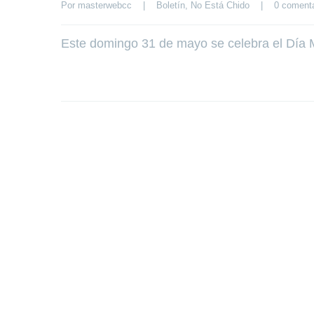
Por 
masterwebcc
|
Boletín
, 
No Está Chido
|
0 comenta
Este domingo 31 de mayo se celebra el Día