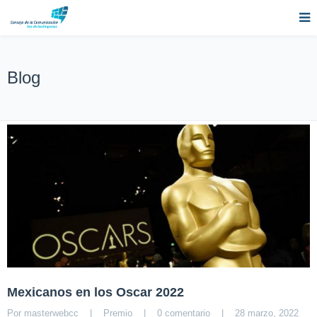
Blog
Mexicanos en los Oscar 2022
Por 
masterwebcc
|
Premio
|
0 comentario
|
28 marzo, 2022    