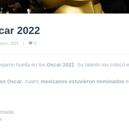
car 2022
0
arzo, 2022    
|
ejaron huella en los
Oscar 2022
. Su talento los colocó 
os Oscar
, cuatro
mexicanos estuvieron nominados
e
nimada’
s