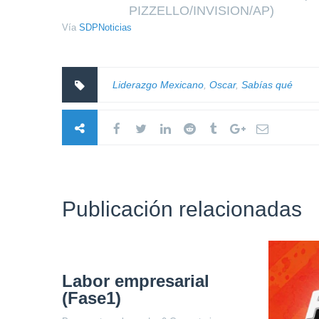
PIZZELLO/INVISION/AP)
Vía
SDPNoticias
Liderazgo Mexicano
,
Oscar
,
Sabías qué
Publicación relacionadas
Labor empresarial
(Fase1)