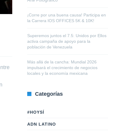
Arte Fotográfico
¡Corre por una buena causa! Participa en
la Carrera IOS OFFICES 5K & 10K!
Superemos juntos el 7.5: Unidos por Ellos
activa campaña de apoyo para la
población de Venezuela
Más allá de la cancha: Mundial 2026
entre
impulsará el crecimiento de negocios
locales y la economía mexicana
n
Categorías
#HOYSÍ
ADN LATINO