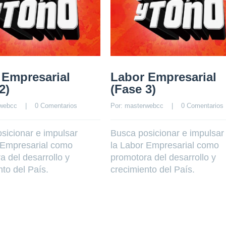
 Empresarial
Labor Empresarial
2)
(Fase 3)
webcc
    |    
0 Comentarios
Por: 
masterwebcc
    |    
0 Comentarios
sicionar e impulsar
Busca posicionar e impulsar
 Empresarial como
la Labor Empresarial como
a del desarrollo y
promotora del desarrollo y
nto del País.
crecimiento del País.