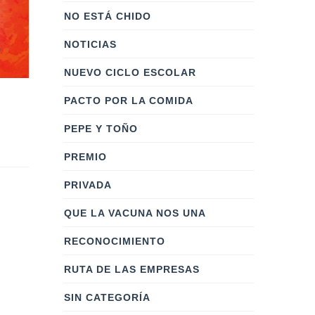
NO ESTÁ CHIDO
NOTICIAS
NUEVO CICLO ESCOLAR
PACTO POR LA COMIDA
Labor Empresarial
Diviérte
(Fase 4)
PEPE Y TOÑO
Por: 
masterweb
Por: 
masterwebcc
    |    
0 Comentarios
PREMIO
Buscamos fo
Busca posicionar e impulsar
de lectura.
PRIVADA
la Labor Empresarial como
QUE LA VACUNA NOS UNA
promotora del desarrollo y
crecimiento del País.
RECONOCIMIENTO
RUTA DE LAS EMPRESAS
SIN CATEGORÍA