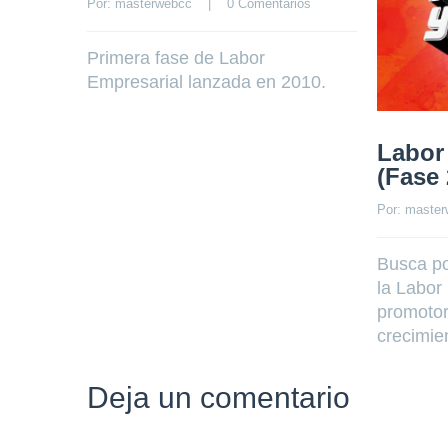
Por: 
masterwebcc
    |    
0 Comentarios
Primera fase de Labor
Empresarial lanzada en 2010.
Labor
(Fase 
Por: 
master
Busca po
la Labor
promotor
crecimie
Deja un comentario