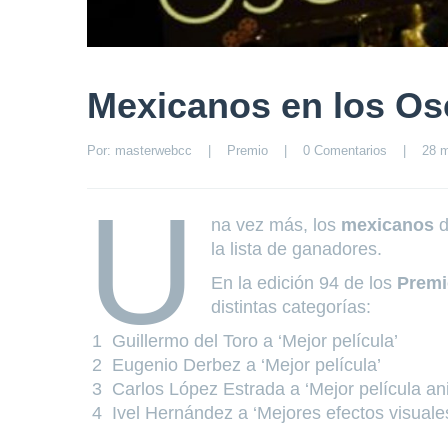
Mexicanos en los Os
Por: 
masterwebcc
|
Premio
|
0 Comentarios
|
28 m
U
na vez más, los
mexicanos
d
la lista de ganadores.
En la edición 94 de los
Premi
distintas categorías:
Guillermo del Toro a ‘Mejor película’
Eugenio Derbez a ‘Mejor película’
Carlos López Estrada a ‘Mejor película a
Ivel Hernández a ‘Mejores efectos visuale