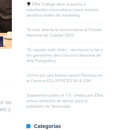
Effie College abre la puerta a
estudiantes universitarios para resolver
desafíos reales de marketing
Ya está abierta la convocatoria al Premio
Nacional de Calidad 2026
“En equipo está chido”: reconocen a las y
los ganadores del Concurso Nacional de
Arte Fotográfico
¡Corre por una buena causa! Participa en
la Carrera IOS OFFICES 5K & 10K!
Superemos juntos el 7.5: Unidos por Ellos
activa campaña de apoyo para la
or las
población de Venezuela
ato y
Categorías