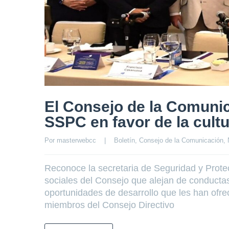
El Consejo de la Comuni
SSPC en favor de la cult
Por 
masterwebcc
|
Boletín
, 
Consejo de la Comunicación
, 
Reconoce la secretaria de Seguridad y Prot
sociales del Consejo que alejan de conductas 
oportunidades de desarrollo que les han ofre
miembros del Consejo Directivo