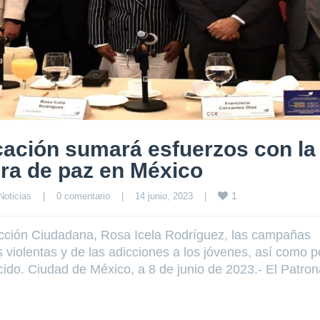
cación sumará esfuerzos con la
ura de paz en México
1
Noticias
|
0 comentario
|
14 junio, 2023    
|
ección Ciudadana, Rosa Icela Rodríguez, las campañas
violentas y de las adicciones a los jóvenes, así como p
cido. Ciudad de México, a 8 de junio de 2023.- El Patron