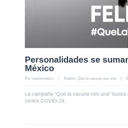
Personalidades se suman
México
Por 
masterwebcc
|
Boletín
, 
Que la vacuna nos una
|
0
La campaña “Que la vacuna nos una” busca se
contra COVID-19.