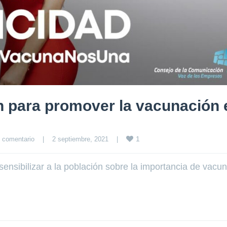
 para promover la vacunación 
1
 comentario
|
2 septiembre, 2021    
|
nsibilizar a la población sobre la importancia de vacu