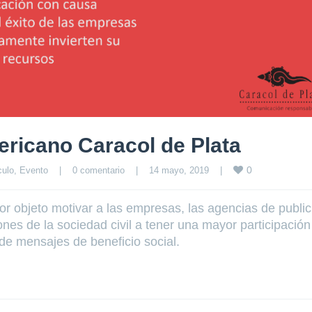
ricano Caracol de Plata
0
culo
, 
Evento
|
0 comentario
|
14 mayo, 2019    
|
or objeto motivar a las empresas, las agencias de public
nes de la sociedad civil a tener una mayor participación
 de mensajes de beneficio social.