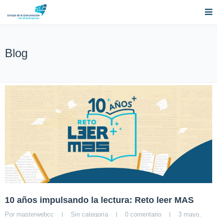
Blog
10 años impulsando la lectura: Reto leer MAS
Por 
masterwebcc
|
Sin categoría
|
0 comentario
|
3 mayo, 