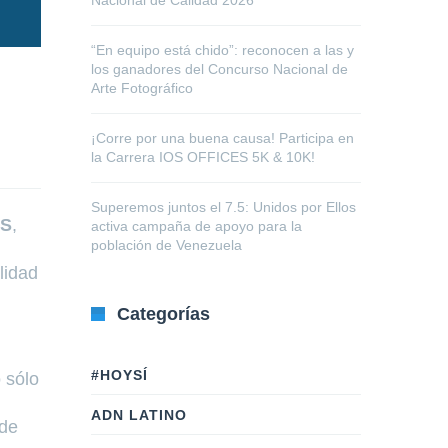
Nacional de Calidad 2026
“En equipo está chido”: reconocen a las y
los ganadores del Concurso Nacional de
Arte Fotográfico
¡Corre por una buena causa! Participa en
la Carrera IOS OFFICES 5K & 10K!
Superemos juntos el 7.5: Unidos por Ellos
AS
,
activa campaña de apoyo para la
población de Venezuela
lidad
Categorías
#HOYSÍ
 sólo
ADN LATINO
 de