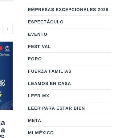
EMPRESAS EXCEPCIONALES 2026
ESPECTÁCULO
EVENTO
FESTIVAL
FORO
FUERZA FAMILIAS
LEAMOS EN CASA
LEER MX
LEER PARA ESTAR BIEN
META
na
Superemos juntos el
Más allá
la
7.5: Unidos por Ellos
Mundial
MI MÉXICO
ES
activa campaña de
impulsar