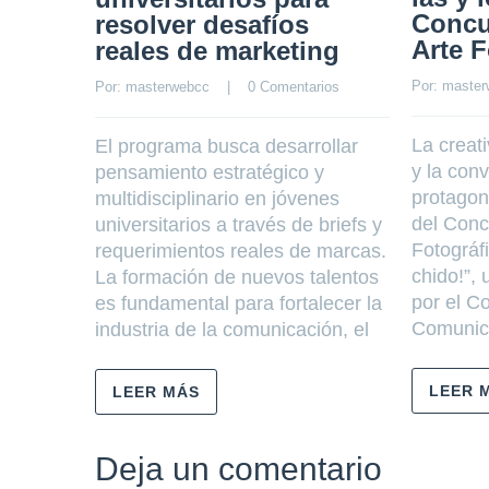
Concu
resolver desafíos
Arte F
reales de marketing
Por: 
master
Por: 
masterwebcc
    |    
0 Comentarios
La creat
El programa busca desarrollar
y la conv
pensamiento estratégico y
protagoni
multidisciplinario en jóvenes
del Conc
universitarios a través de briefs y
Fotográf
requerimientos reales de marcas.
chido!”, 
La formación de nuevos talentos
por el C
es fundamental para fortalecer la
Comunica
industria de la comunicación, el
LEER 
LEER MÁS
Deja un comentario