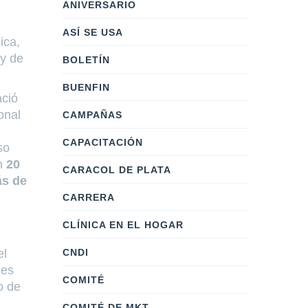
ANIVERSARIO
ASÍ SE USA
ica,
 y de
BOLETÍN
BUENFIN
ació
onal
CAMPAÑAS
CAPACITACIÓN
so
n
20
CARACOL DE PLATA
s de
CARRERA
CLÍNICA EN EL HOGAR
CNDI
el
nes
COMITÉ
o de
COMITÉ DE MKT