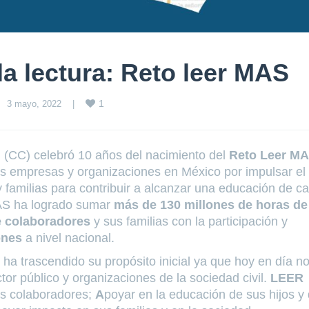
a lectura: Reto leer MAS
1
3 mayo, 2022    
|
n (CC) celebró 10 años del nacimiento del
Reto Leer M
s empresas y organizaciones en México por impulsar el
y familias para contribuir a alcanzar una educación de ca
MAS ha logrado sumar
más de 130 millones de horas de
e colaboradores
y sus familias con la participación y
ones
a nivel nacional.
a trascendido su propósito inicial ya que hoy en día no
ctor público y organizaciones de la sociedad civil.
LEER
los colaboradores;
A
poyar en la educación de sus hijos y