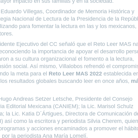
ayor impacto en sus familias y en la sociedad.
o. Eduardo Villegas, Coordinador de Memoria Histórica y
tegia Nacional de Lectura de la Presidencia de la Repúbl
lizando para fomentar la lectura en las y los mexicanos,
tores.
residente Ejecutivo del CC señaló que el Reto Leer MAS n
econociendo la importancia de apoyar el desarrollo pers
ron a su cultura organizacional el fomento a la lectura,
ión social. Así mismo, Villalobos refrendó el compromi
ando la meta para el
Reto Leer MAS 2022
establecida e
 los resultados globales buscando leer en once años,
má
. Hugo Andreas Setzer Letsche, Presidente del Consejo
ia Editorial Mexicana (CANIEM); la Lic. Marisol Schulz
; la Lic. Katia D´Ártigues, Directora de Comunicación d
 así como la escritora y periodista Silvia Cherem, quie
n programas y acciones encaminados a promover el hábit
 por la periodista Ana María Lomelí.