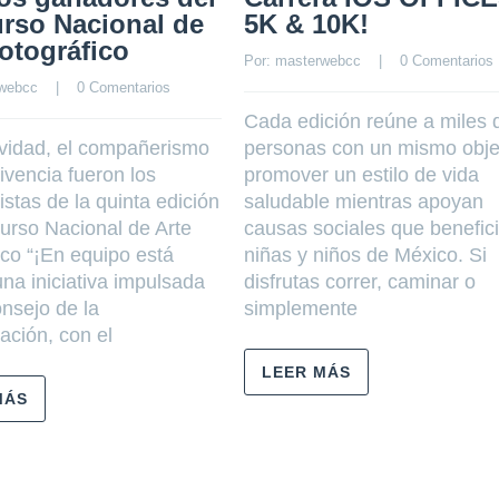
rso Nacional de
5K & 10K!
otográfico
Por: 
masterwebcc
    |    
0 Comentarios
webcc
    |    
0 Comentarios
Cada edición reúne a miles 
ividad, el compañerismo
personas con un mismo obje
ivencia fueron los
promover un estilo de vida
stas de la quinta edición
saludable mientras apoyan
urso Nacional de Arte
causas sociales que benefic
ico “¡En equipo está
niñas y niños de México. Si
una iniciativa impulsada
disfrutas correr, caminar o
onsejo de la
simplemente
ción, con el
LEER MÁS
MÁS