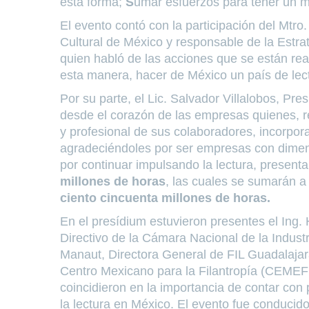
esta forma;
S
umar esfuerzos para tener un m
El evento contó con la participación del Mtr
Cultural de México y responsable de la Estra
quien habló de las acciones que se están rea
esta manera, hacer de México un país de lec
Por su parte, el Lic. Salvador Villalobos, P
desde el corazón de las empresas quienes, r
y profesional de sus colaboradores, incorpora
agradeciéndoles por ser empresas con dimens
por continuar impulsando la lectura, present
millones de horas
, las cuales se sumarán a
ciento cincuenta millones de horas.
En el presídium estuvieron presentes el Ing
Directivo de la Cámara Nacional de la Industr
Manaut, Directora General de FIL Guadalajara
Centro Mexicano para la Filantropía (CEMEFI)
coincidieron en la importancia de contar co
la lectura en México. El evento fue conducido