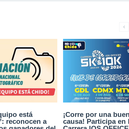
quipo está
¡Corre por una bue
”: reconocen a
causa! Participa en 
los ganadores del
Carrera IOS OFFIC