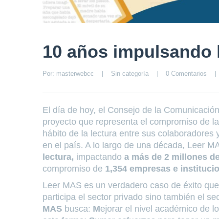
10 años impulsando l
Por: 
masterwebcc
|
Sin categoría
|
0 Comentarios
|
El día de hoy, el Consejo de la Comunicació
proyecto que representa el compromiso de la
hábito de la lectura entre sus colaboradores 
en el país. A lo largo de una década, Leer 
lectura,
impactando
a más de 2 millones d
compromiso de
1,354 empresas e instituci
Leer MAS es un verdadero caso de éxito que h
participa el sector privado sino también el se
MAS
busca:
M
ejorar el nivel académico de 