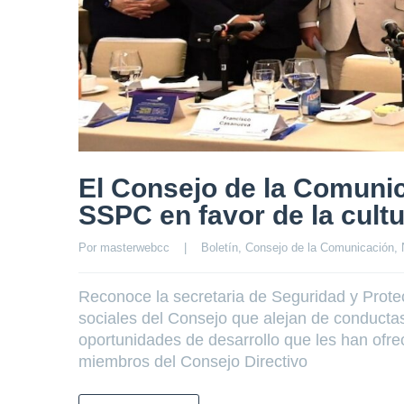
El Consejo de la Comuni
SSPC en favor de la cult
Por 
masterwebcc
|
Boletín
, 
Consejo de la Comunicación
, 
Reconoce la secretaria de Seguridad y Prot
sociales del Consejo que alejan de conductas 
oportunidades de desarrollo que les han ofre
miembros del Consejo Directivo