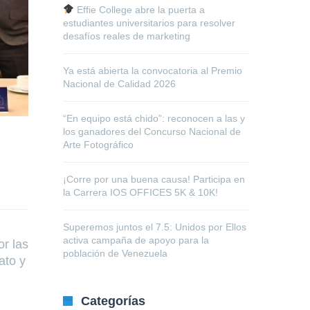
Effie College abre la puerta a
estudiantes universitarios para resolver
desafíos reales de marketing
Ya está abierta la convocatoria al Premio
Nacional de Calidad 2026
“En equipo está chido”: reconocen a las y
los ganadores del Concurso Nacional de
Arte Fotográfico
¡Corre por una buena causa! Participa en
la Carrera IOS OFFICES 5K & 10K!
Superemos juntos el 7.5: Unidos por Ellos
activa campaña de apoyo para la
or las
población de Venezuela
ato y
Categorías