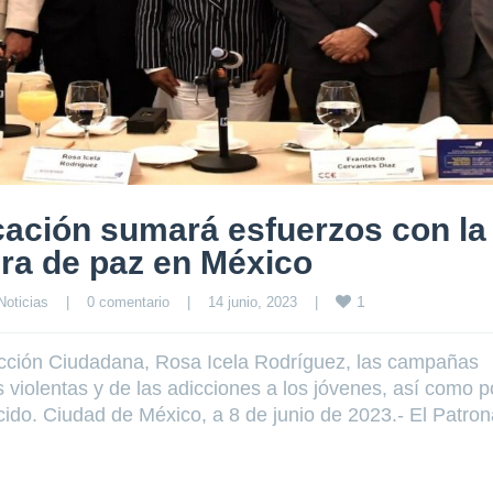
cación sumará esfuerzos con la
ura de paz en México
1
Noticias
|
0 comentario
|
14 junio, 2023    
|
ección Ciudadana, Rosa Icela Rodríguez, las campañas
violentas y de las adicciones a los jóvenes, así como p
cido. Ciudad de México, a 8 de junio de 2023.- El Patron