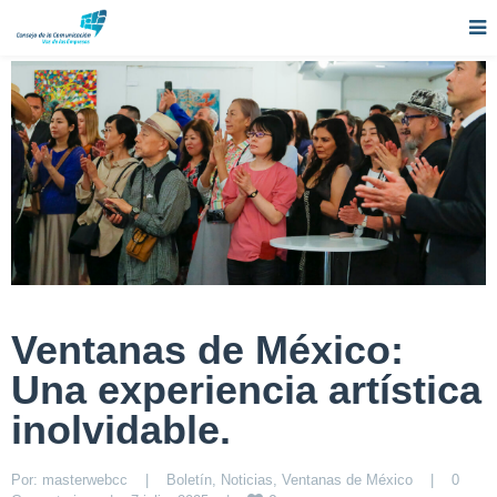
Ventanas de México:
Una experiencia artística
inolvidable.
Por: 
masterwebcc
|
Boletín
, 
Noticias
, 
Ventanas de México
|
0 