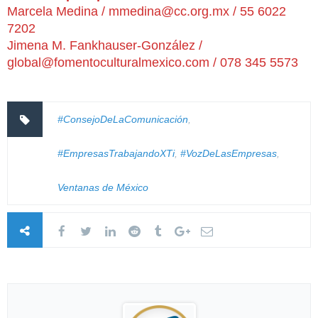
Marcela Medina / mmedina@cc.org.mx / 55 6022
7202
Jimena M. Fankhauser-González /
global@fomentoculturalmexico.com / 078 345 5573
#ConsejoDeLaComunicación
,
#EmpresasTrabajandoXTi
,
#VozDeLasEmpresas
,
Ventanas de México