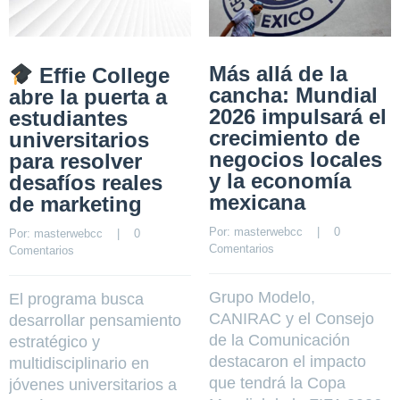
Más allá de la
Effie College
cancha: Mundial
abre la puerta a
2026 impulsará el
estudiantes
crecimiento de
universitarios
negocios locales
para resolver
y la economía
desafíos reales
mexicana
de marketing
Por: 
masterwebcc
    |    
0 
Por: 
masterwebcc
    |    
0 
Comentarios
Comentarios
Grupo Modelo,
El programa busca
CANIRAC y el Consejo
desarrollar pensamiento
de la Comunicación
estratégico y
destacaron el impacto
multidisciplinario en
que tendrá la Copa
jóvenes universitarios a