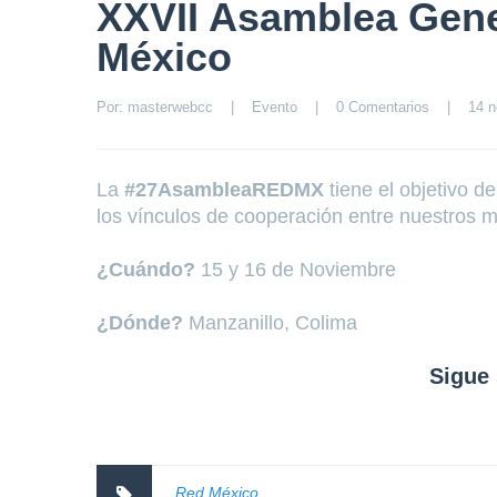
XXVII Asamblea Gener
México
Por: 
masterwebcc
|
Evento
|
0 Comentarios
|
14 n
La
#
27AsambleaREDMX
tiene el objetivo d
los vínculos de cooperación entre nuestros 
¿Cuándo?
15 y 16 de Noviembre
¿Dónde?
Manzanillo, Colima
Sigue
Red México