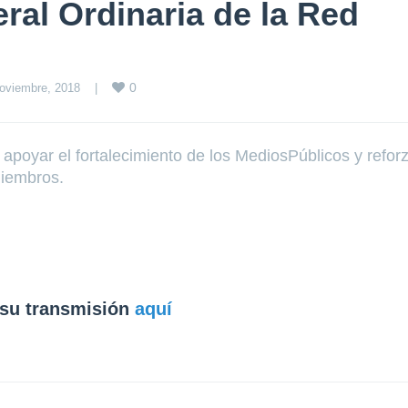
al Ordinaria de la Red
0
oviembre, 2018    
|
e apoyar el fortalecimiento de los
MediosPúblicos
y refor
miembros.
 su transmisión
aquí