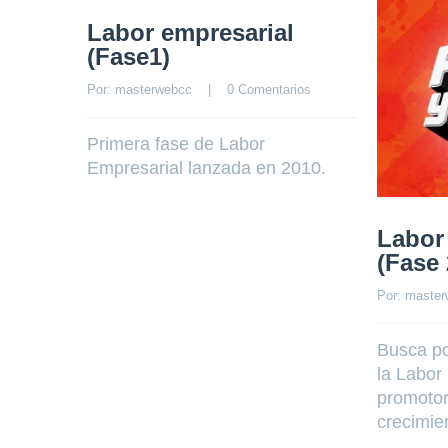
Labor empresarial
(Fase1)
Por: 
masterwebcc
    |    
0 Comentarios
Primera fase de Labor
Empresarial lanzada en 2010.
Labor
(Fase 
Por: 
master
Busca po
la Labor
promotor
crecimie