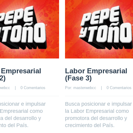
 Empresarial
Labor Empresarial
2)
(Fase 3)
webcc
    |    
0 Comentarios
Por: 
masterwebcc
    |    
0 Comentarios
sicionar e impulsar
Busca posicionar e impulsar
 Empresarial como
la Labor Empresarial como
a del desarrollo y
promotora del desarrollo y
nto del País.
crecimiento del País.