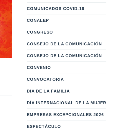
COMUNICADOS COVID-19
CONALEP
CONGRESO
CONSEJO DE LA COMUNICACIÓN
CONSEJO DE LA COMUNICACIÓN
CONVENIO
Labor Empresarial
Diviérte
(Fase 4)
CONVOCATORIA
Por: 
masterweb
Por: 
masterwebcc
    |    
0 Comentarios
DÍA DE LA FAMILIA
Buscamos fo
Busca posicionar e impulsar
de lectura.
DÍA INTERNACIONAL DE LA MUJER
la Labor Empresarial como
EMPRESAS EXCEPCIONALES 2026
promotora del desarrollo y
crecimiento del País.
ESPECTÁCULO