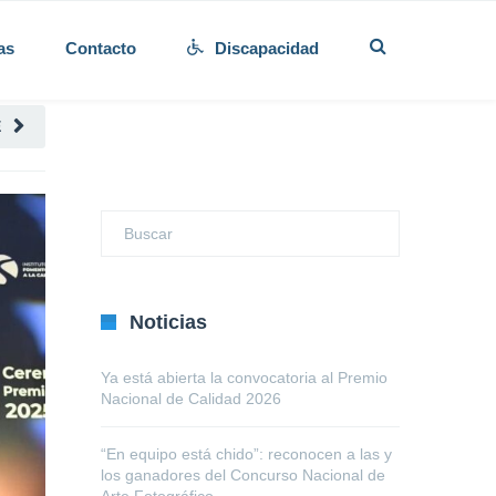
as
Contacto
Discapacidad
E
Noticias
Ya está abierta la convocatoria al Premio
Nacional de Calidad 2026
“En equipo está chido”: reconocen a las y
los ganadores del Concurso Nacional de