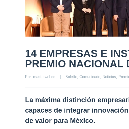
14 EMPRESAS E INS
PREMIO NACIONAL D
Por: 
masterwebcc
|
Boletín
, 
Comunicado
, 
Noticias
, 
Premi
La máxima distinción empresari
capaces de integrar innovación
de valor para México.