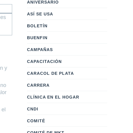
ANIVERSARIO
ASÍ SE USA
les
BOLETÍN
BUENFIN
CAMPAÑAS
CAPACITACIÓN
ón y
CARACOL DE PLATA
ino
CARRERA
lor
CLÍNICA EN EL HOGAR
CNDI
 el
COMITÉ
COMITÉ DE MKT