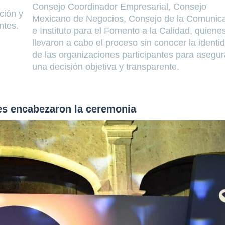
Consejo Coordinador Empresarial, Consejo
ción y
Mexicano de Negocios, Consejo de la Comunic
ntes.
e Instituto para el Fomento a la Calidad, quiene
llevaron a cabo el proceso sin conocer la identi
de las organizaciones participantes para asegur
una decisión objetiva y transparente.
les encabezaron la ceremonia