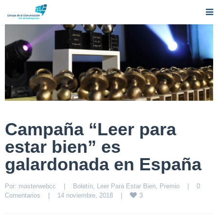
Campaña “Leer para
estar bien” es
galardonada en España
Por: 
masterwebcc
|
Boletín
, 
Leer Para Estar Bien
, 
Premio
|
0 
3
Comentarios
|
14 noviembre, 2018    
|