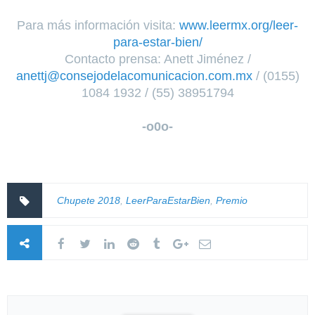
Para más información visita:
www.leermx.org/leer-
para-estar-bien/
Contacto prensa: Anett Jiménez /
anettj@consejodelacomunicacion.com.mx
/ (0155)
1084 1932 / (55) 38951794
-o0o-
Chupete 2018
,
LeerParaEstarBien
,
Premio