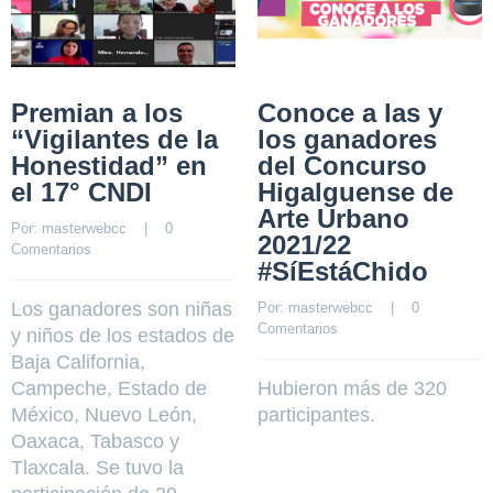
Premian a los
Conoce a las y
“Vigilantes de la
los ganadores
Honestidad” en
del Concurso
el 17° CNDI
Higalguense de
Arte Urbano
Por: 
masterwebcc
    |    
0 
2021/22
Comentarios
#SíEstáChido
Los ganadores son niñas
Por: 
masterwebcc
    |    
0 
Comentarios
y niños de los estados de
Baja California,
Campeche, Estado de
Hubieron más de 320
México, Nuevo León,
participantes.
Oaxaca, Tabasco y
Tlaxcala. Se tuvo la