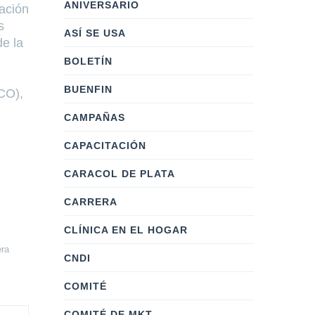
ANIVERSARIO
ación
s
ASÍ SE USA
e la
BOLETÍN
BUENFIN
CO),
CAMPAÑAS
CAPACITACIÓN
CARACOL DE PLATA
CARRERA
CLÍNICA EN EL HOGAR
era
CNDI
COMITÉ
COMITÉ DE MKT