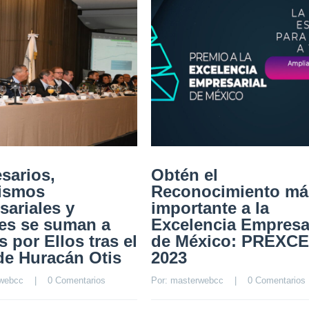
sarios,
Obtén el
ismos
Reconocimiento má
sariales y
importante a la
les se suman a
Excelencia Empresa
 por Ellos tras el
de México: PREXC
de Huracán Otis
2023
webcc
    |    
0 Comentarios
Por: 
masterwebcc
    |    
0 Comentarios