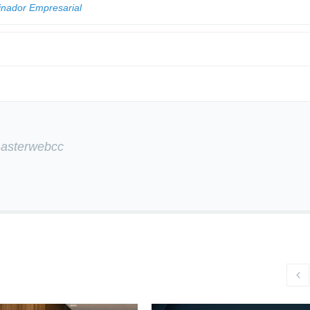
inador Empresarial
masterwebcc