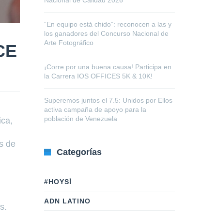
Nacional de Calidad 2026
“En equipo está chido”: reconocen a las y
los ganadores del Concurso Nacional de
Arte Fotográfico
CE
¡Corre por una buena causa! Participa en
la Carrera IOS OFFICES 5K & 10K!
Superemos juntos el 7.5: Unidos por Ellos
activa campaña de apoyo para la
población de Venezuela
ica,
os de
Categorías
#HOYSÍ
ADN LATINO
s.