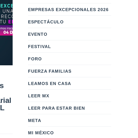
EMPRESAS EXCEPCIONALES 2026
ESPECTÁCULO
EVENTO
FESTIVAL
FORO
FUERZA FAMILIAS
¡Llegó la convocatoria
El Conse
LEAMOS EN CASA
s
del Premio a la
Comunic
Excelencia Empresarial
esfuerz
LEER MX
rial
de México: PREXCEL
en favor
EL
2023!
de paz 
LEER PARA ESTAR BIEN
Por: 
masterwebcc
    |    
0 Comentarios
Por: 
masterweb
META
MI MÉXICO
● Participar en el PREXCEL es
Reconoce la