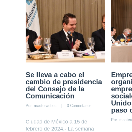
Se lleva a cabo el
Empre
cambio de presidencia
organ
del Consejo de la
empre
Comunicación
socia
Unidos
Por: 
masterwebcc
    |    
0 Comentarios
paso 
Por: 
master
Ciudad de México a 15 de
febrero de 2024.- La semana