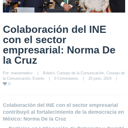
Colaboración del INE
con el sector
empresarial: Norma De
la Cruz
Por: 
masterwebcc
|
Boletín
, 
Consejo de la Comunicación
, 
Consejo de 
la Comunicación
, 
Evento
|
0 Comentarios
|
20 junio, 2024    
|
0
Colaboración del INE con el sector empresarial
contribuyó al fortalecimiento de la democracia en
México: Norma De la Cruz