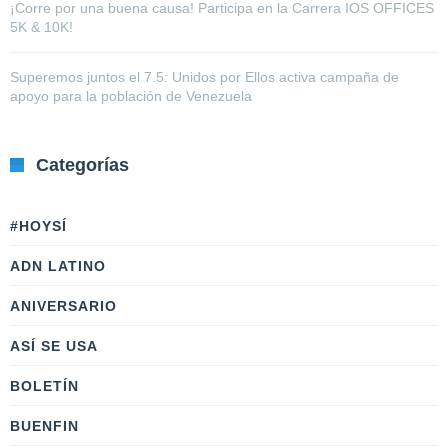
¡Corre por una buena causa! Participa en la Carrera IOS OFFICES
5K & 10K!
Superemos juntos el 7.5: Unidos por Ellos activa campaña de
apoyo para la población de Venezuela
Categorías
#HOYSÍ
ADN LATINO
ANIVERSARIO
ASÍ SE USA
BOLETÍN
BUENFIN