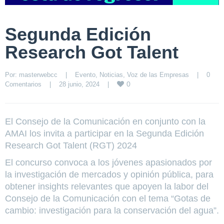
Segunda Edición
Research Got Talent
Por: 
masterwebcc
|
Evento
, 
Noticias
, 
Voz de las Empresas
|
0 
0
Comentarios
|
28 junio, 2024    
|
El Consejo de la Comunicación en conjunto con la
AMAI los invita a participar en la Segunda Edición
Research Got Talent (RGT) 2024
El concurso convoca a los jóvenes apasionados por
la investigación de mercados y opinión pública, para
obtener insights relevantes que apoyen la labor del
Consejo de la Comunicación con el tema “Gotas de
cambio: investigación para la conservación del agua”.