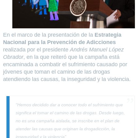
En el marco de la presentación de la
Estrategia
Nacional para la Prevención de Adicciones
realizada por el presidente
Andrés Manuel López
Obrador
, en la que reiteró que la campaña está
encaminada a combatir el sufrimiento causado por
jóvenes que toman el camino de las drogas
atendiendo las causas, la inseguridad y la violencia.
“Hemos decidido dar a conocer todo el sufrimiento que
significa el tomar el camino de las drogas. Desde luego,
no es una campaña aislada, se inscribe en el plan de
atender las causas que originan la drogadicción, la
inseguridad y la violencia”