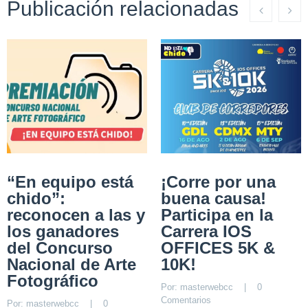
Publicación relacionadas
“En equipo está
¡Corre por una
chido”:
buena causa!
reconocen a las y
Participa en la
los ganadores
Carrera IOS
del Concurso
OFFICES 5K &
Nacional de Arte
10K!
Fotográfico
Por: 
masterwebcc
    |    
0 
Comentarios
Por: 
masterwebcc
    |    
0 