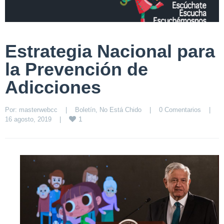
Estrategia Nacional para
la Prevención de
Adicciones
Por: 
masterwebcc
|
Boletín
, 
No Está Chido
|
0 Comentarios
|
1
16 agosto, 2019    
|