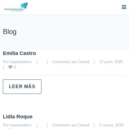
Blog
Emilia Castro
Por 
masterwebcc
|
|
Comments are Closed
|
17 junio, 2025    
0
|
LEER MÁS
Lidia Roque
Por 
masterwebcc
|
|
Comments are Closed
|
6 marzo, 2018    