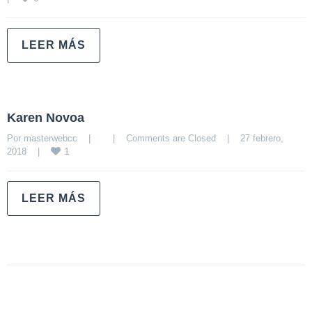
LEER MÁS
Karen Novoa
Por 
masterwebcc
|
|
Comments are Closed
|
27 febrero, 
1
2018    
|
LEER MÁS