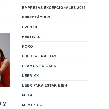
EMPRESAS EXCEPCIONALES 2026
ESPECTÁCULO
EVENTO
FESTIVAL
FORO
FUERZA FAMILIAS
LEAMOS EN CASA
LEER MX
LEER PARA ESTAR BIEN
META
Cámaras
Promuev
s y
Empresariales,
Dimensi
MI MÉXICO
Organismos e
las Emp