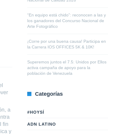
Nacional de Calidad 2026
“En equipo está chido”: reconocen a las y
los ganadores del Concurso Nacional de
Arte Fotográfico
¡Corre por una buena causa! Participa en
la Carrera IOS OFFICES 5K & 10K!
Superemos juntos el 7.5: Unidos por Ellos
activa campaña de apoyo para la
población de Venezuela
el
over
Categorías
ón, a
#HOYSÍ
ntra
 fin
ADN LATINO
ica y