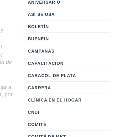
ANIVERSARIO
ASÍ SE USA
BOLETÍN
 y
BUENFIN
i
CAMPAÑAS
de
ón de
CAPACITACIÓN
CARACOL DE PLATA
jar a
CARRERA
a, por
CLÍNICA EN EL HOGAR
CNDI
COMITÉ
COMITÉ DE MKT