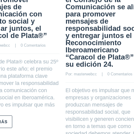
jes de
Comunicación se al
icación con
para promover
o social y
mensajes de
ar juntos, el
responsabilidad soc
col de Plata®”
y entregar juntos el
Reconocimiento
webcc
    |    
0 Comentarios
Iberoamericano
“Caracol de Plata®”
de Plata® celebra su 25º
su edición 24.
rio este año; el premio
Por: 
masterwebcc
    |    
0 Comentarios
una plataforma clave
mover la responsabilidad
 la comunicación con
El objetivo es impulsar que
social en Iberoamérica.
empresas y organizaciones
ivo es impulsar que más
produzcan mensajes de
responsabilidad social, que
visibilicen y generen concien
MÁS
en torno a temas que como
sociedad debemos atender. 