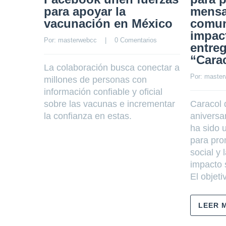
para apoyar la
mensa
vacunación en México
comun
impact
Por: 
masterwebcc
    |    
0 Comentarios
entreg
“Cara
La colaboración busca conectar a
Por: 
master
millones de personas con
información confiable y oficial
sobre las vacunas e incrementar
Caracol 
la confianza en estas.
aniversa
ha sido 
para pro
social y
impacto 
El objet
LEER 