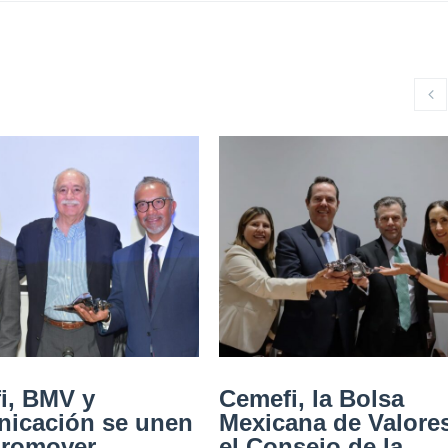
i, BMV y
Cemefi, la Bolsa
icación se unen
Mexicana de Valore
promover
el Consejo de la