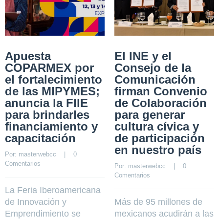
Apuesta
El INE y el
COPARMEX por
Consejo de la
el fortalecimiento
Comunicación
de las MIPYMES;
firman Convenio
anuncia la FIIE
de Colaboración
para brindarles
para generar
financiamiento y
cultura cívica y
capacitación
de participación
en nuestro país
Por: 
masterwebcc
    |    
0 
Comentarios
Por: 
masterwebcc
    |    
0 
Comentarios
La Feria Iberoamericana
de Innovación y
Más de 95 millones de
Emprendimiento se
mexicanos acudirán a las