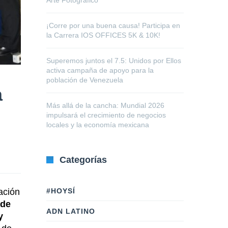
Arte Fotográfico
¡Corre por una buena causa! Participa en
la Carrera IOS OFFICES 5K & 10K!
Superemos juntos el 7.5: Unidos por Ellos
activa campaña de apoyo para la
población de Venezuela
a
Más allá de la cancha: Mundial 2026
impulsará el crecimiento de negocios
locales y la economía mexicana
Categorías
#HOYSÍ
ación
ade
ADN LATINO
y