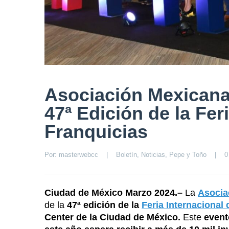
Asociación Mexicana
47ª Edición de la Fer
Franquicias
Por: 
masterwebcc
|
Boletín
, 
Noticias
, 
Pepe y Toño
|
0
Ciudad de México Marzo 2024.–
La
Asocia
de la
47ª edición de la
Feria Internacional 
Center de la Ciudad de México.
Este
event