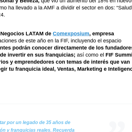
sonal y Belleza,
que vio un aumento del 18% en nuevo
o ha llevado a la AMF a dividir el sector en dos: “Salud
24.
de Negocios LATAM de
Comexposium
,
empresa
aciones de este año en la FIF, incluyendo el espacio
entes podrán conocer directamente de los fundadore
 de invertir en sus franquicias;
así como el
FIF Summi
arios y emprendedores con temas de interés que van
ir tu franquicia ideal, Ventas, Marketing e Inteligen
ptar por un legado de 35 años de
ón y franquicias reales. Recuerda