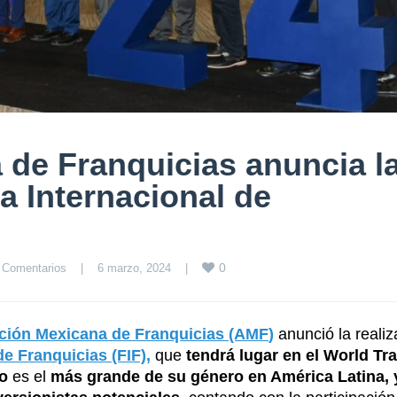
 de Franquicias anuncia l
ia Internacional de
0
 Comentarios
|
6 marzo, 2024    
|
ción Mexicana de Franquicias (AMF
)
anunció la realiz
de Franquicias (FIF),
que
tendrá lugar en el World Tr
o
es el
más grande de su género en América Latina, 