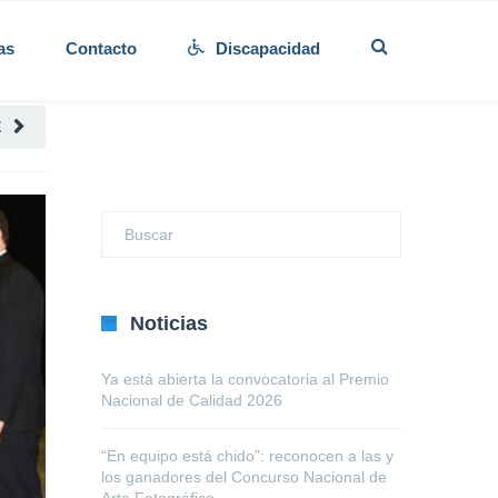
as
Contacto
Discapacidad
E
Noticias
Ya está abierta la convocatoria al Premio
Nacional de Calidad 2026
“En equipo está chido”: reconocen a las y
los ganadores del Concurso Nacional de