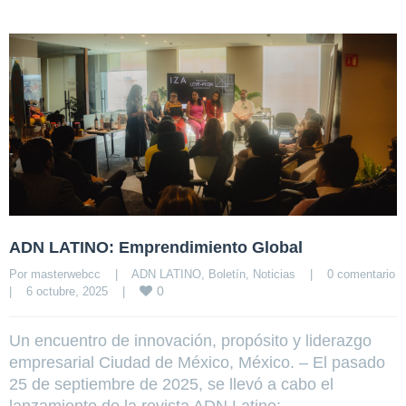
ADN LATINO: Emprendimiento Global
Por 
masterwebcc
|
ADN LATINO
, 
Boletín
, 
Noticias
|
0 comentario
0
|
6 octubre, 2025    
|
Un encuentro de innovación, propósito y liderazgo
empresarial Ciudad de México, México. – El pasado
25 de septiembre de 2025, se llevó a cabo el