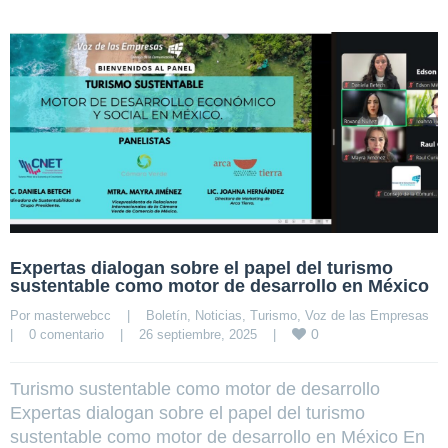
Expertas dialogan sobre el papel del turismo
sustentable como motor de desarrollo en México
Por 
masterwebcc
|
Boletín
, 
Noticias
, 
Turismo
, 
Voz de las Empresas
0
|
0 comentario
|
26 septiembre, 2025    
|
Turismo sustentable como motor de desarrollo
Expertas dialogan sobre el papel del turismo
sustentable como motor de desarrollo en México En