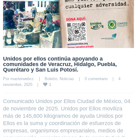
Unidos por ellos continúa apoyando a
comunidades de Veracruz, Hidalgo, Puebla,
Querétaro y San Luis Potosí.
Por 
masterwebcc
|
Boletín
, 
Noticias
|
0 comentario
|
4 
1
noviembre, 2025    
|
Comunicado Unidos por Ellos Ciudad de México, 04
de noviembre de 2025. Unidos por Ellos moviliza
más de 145,600 kilogramos de ayuda Unidos por
Ellos es la suma y coordinación de esfuerzos de
empresas, organismos empresariales, medios de