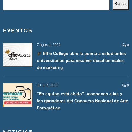
Buscar
EVENTOS
7 agosto, 2026
0
Effie College abre la puerta a estudiantes
universitarios para resolver desafíos reales
de marketing
13 julio, 2026
0
“En equipo está chido”: reconocen a las y
los ganadores del Concurso Nacional de Arte
Fotográfico
NOTICIAS