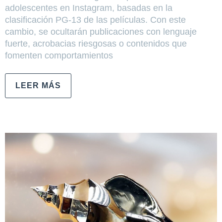
adolescentes en Instagram, basadas en la
clasificación PG-13 de las películas. Con este
cambio, se ocultarán publicaciones con lenguaje
fuerte, acrobacias riesgosas o contenidos que
fomenten comportamientos
LEER MÁS