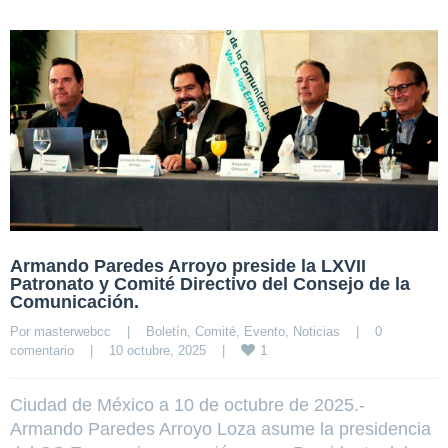
Armando Paredes Arroyo preside la LXVII
Patronato y Comité Directivo del Consejo de la
Comunicación.
Por 
masterwebcc
|
Boletín
, 
Comité
, 
Evento
, 
Noticias
|
0 
1
comentario
|
10 octubre, 2025    
|
Ciudad de México a 10 de octubre de 2025.-
Armando Paredes Arroyo Loza asume la presidencia