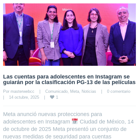
Las cuentas para adolescentes en Instagram se
guiarán por la clasificación PG-13 de las películas
Por 
masterwebcc
|
Comunicado
, 
Meta
, 
Noticias
|
0 comentario
1
|
14 octubre, 2025    
|
Meta anunció nuevas protecciones para
adolescentes en Instagram
Ciudad de México, 14
de octubre de 2025 Meta presentó un conjunto de
nuevas medidas de seguridad para cuentas