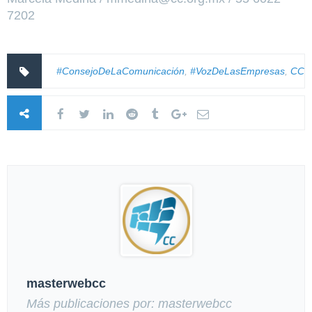
7202
#ConsejoDeLaComunicación
,
#VozDeLasEmpresas
,
CC
masterwebcc
Más publicaciones por: masterwebcc