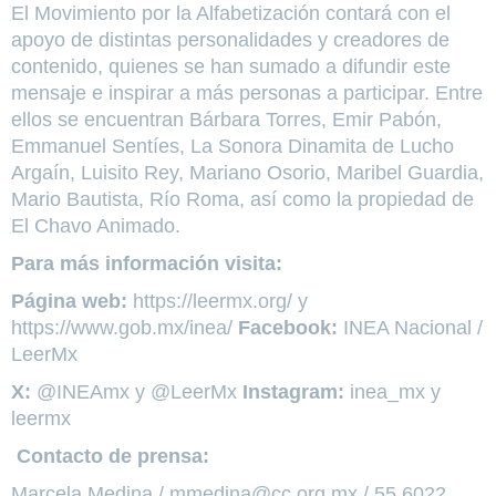
El Movimiento por la Alfabetización contará con el
apoyo de distintas personalidades y creadores de
contenido, quienes se han sumado a difundir este
mensaje e inspirar a más personas a participar. Entre
ellos se encuentran Bárbara Torres, Emir Pabón,
Emmanuel Sentíes, La Sonora Dinamita de Lucho
Argaín, Luisito Rey, Mariano Osorio, Maribel Guardia,
Mario Bautista, Río Roma, así como la propiedad de
El Chavo Animado.
Para más información visita:
Página web:
https://leermx.org/ y
https://www.gob.mx/inea/
Facebook:
INEA Nacional /
LeerMx
X:
@INEAmx y @LeerMx
Instagram:
inea_mx y
leermx
Contacto de prensa:
Marcela Medina / mmedina@cc.org.mx / 55 6022