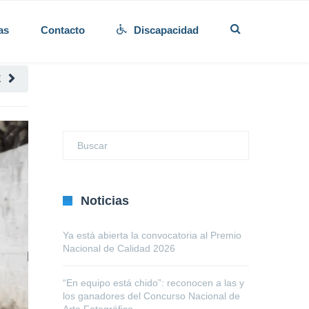
as
Contacto
Discapacidad
E
Noticias
Ya está abierta la convocatoria al Premio
Nacional de Calidad 2026
“En equipo está chido”: reconocen a las y
los ganadores del Concurso Nacional de