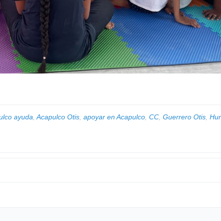
ulco ayuda
,
Acapulco Otis
,
apoyar en Acapulco
,
CC
,
Guerrero Otis
,
Hu