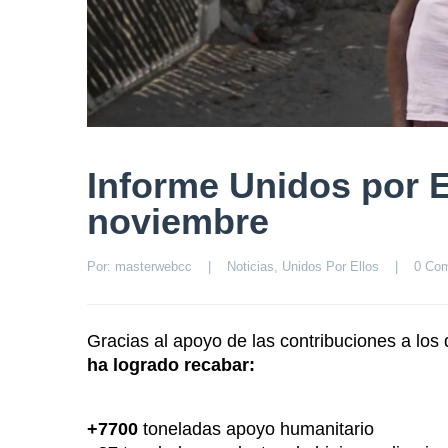
Informe Unidos por E
noviembre
Por: 
masterwebcc
|
Noticias
, 
Unidos Por Ellos
|
0 Com
Gracias al apoyo de las contribuciones a los
ha logrado recabar:
+7700
toneladas apoyo humanitario