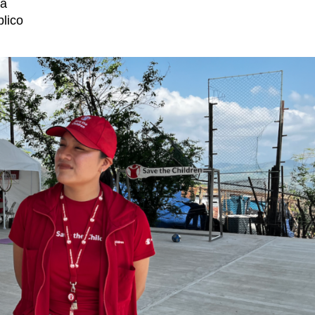
za
blico