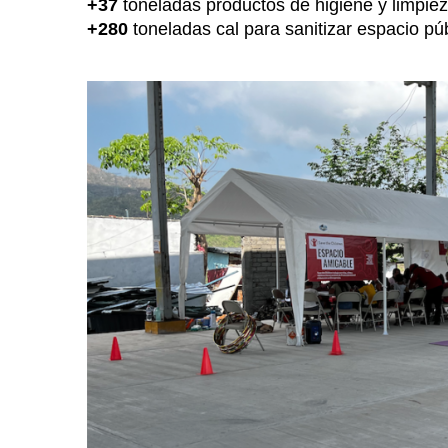
+37
toneladas productos de higiene y limpie
+280
toneladas cal para sanitizar espacio pú