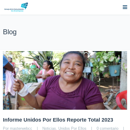
Blog
Informe Unidos Por Ellos Reporte Total 2023
Por 
masterwebcc
|
Noticias
, 
Unidos Por Ellos
|
0 comentario
|