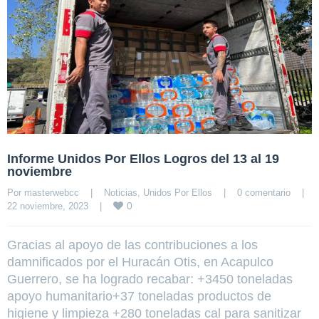
Informe Unidos Por Ellos Logros del 13 al 19
noviembre
Por 
masterwebcc
|
Noticias
, 
Unidos Por Ellos
|
0 comentario
|
0
22 noviembre, 2023    
|
Gracias al apoyo de las contribuciones a los
damnificados por el Huracán Otis, en Acapulco
Guerrero, se ha logrado recabar: +3450 toneladas
apoyo humanitario+37 toneladas productos de
higiene y limpieza +280 toneladas cal para sanitizar