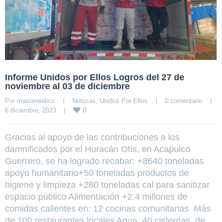
Informe Unidos por Ellos Logros del 27 de
noviembre al 03 de diciembre
Por 
masterwebcc
|
Noticias
, 
Unidos Por Ellos
|
0 comentario
|
0
6 diciembre, 2023    
|
Gracias al apoyo de las contribuciones a los
damnificados por el Huracán Otis, en Acapulco
Guerrero, se ha logrado recabar: +8640 toneladas
apoyo humanitario+50 toneladas productos de
higiene y limpieza +280 toneladas cal para sanitizar
espacio público Alimentación +2.4 millones de
comidas calientes en: 12 cocinas comunitarias Más
de 100 restaurantes locales Agua 40 cisternas, de