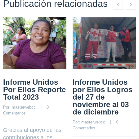
Publicación relacionadas
Informe Unidos
Informe Unidos
Por Ellos Reporte
por Ellos Logros
Total 2023
del 27 de
noviembre al 03
Por: 
masterwebcc
    |    
0 
de diciembre
Comentarios
Por: 
masterwebcc
    |    
0 
Comentarios
Gracias al apoyo de las
contribuciones a los