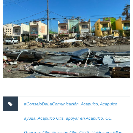
#ConsejoDeLaComunicación
,
Acapulco
,
Acapulco
ayuda
,
Acapulco Otis
,
apoyar en Acapulco
,
CC
,
Guerrero Otis
,
Huracán Otis
,
OTIS
,
Unidos por Ellos