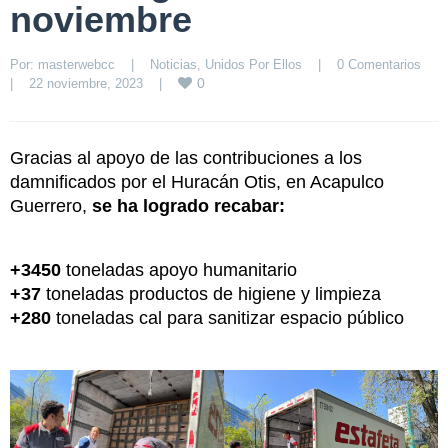
noviembre
Por: 
masterwebcc
|
Noticias
, 
Unidos Por Ellos
|
0 Comentarios
0
|
22 noviembre, 2023    
|
Gracias al apoyo de las contribuciones a los
damnificados por el Huracán Otis, en Acapulco
Guerrero,
se ha logrado recabar:
+3450
toneladas apoyo humanitario
+37
toneladas productos de higiene y limpieza
+280
toneladas cal para sanitizar espacio público