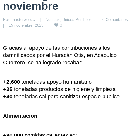
noviembre
Por: 
masterwebcc
|
Noticias
, 
Unidos Por Ellos
|
0 Comentarios
0
|
15 noviembre, 2023    
|
Gracias al apoyo de las contribuciones a los
damnificados por el Huracán Otis, en Acapulco
Guerrero, se ha logrado recabar:
+2,600
toneladas apoyo humanitario
+35
toneladas productos de higiene y limpieza
+40
toneladas cal para sanitizar espacio público
Alimentación
+80,000
comidas calientes en: