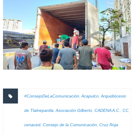
#ConsejoDeLaComunicación
,
Acapulco
,
Arquidiócesis
de Tlalnepantla
,
Asociación Gilberto
,
CADENA A.C.
,
CC
,
cenaced
,
Consejo de la Comunicación
,
Cruz Roja