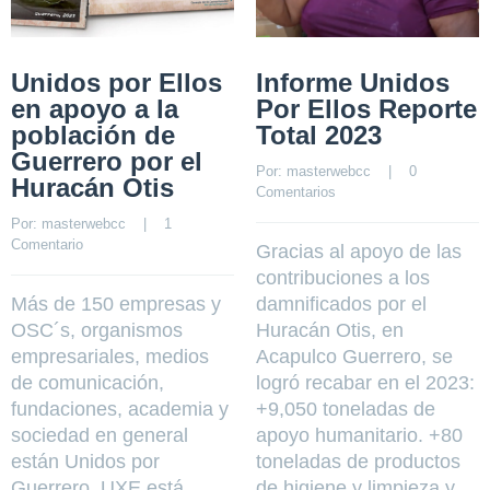
Unidos por Ellos
Informe Unidos
en apoyo a la
Por Ellos Reporte
población de
Total 2023
Guerrero por el
Por: 
masterwebcc
    |    
0 
Huracán Otis
Comentarios
Por: 
masterwebcc
    |    
1  
Comentario
Gracias al apoyo de las
contribuciones a los
Más de 150 empresas y
damnificados por el
OSC´s, organismos
Huracán Otis, en
empresariales, medios
Acapulco Guerrero, se
de comunicación,
logró recabar en el 2023:
fundaciones, academia y
+9,050 toneladas de
sociedad en general
apoyo humanitario. +80
están Unidos por
toneladas de productos
Guerrero. UXE está
de higiene y limpieza y