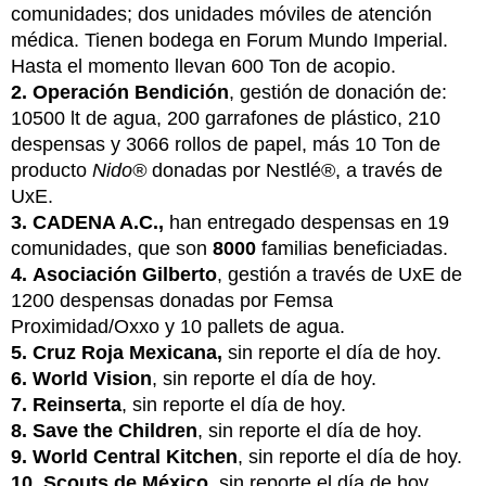
comunidades; dos unidades móviles de atención
médica. Tienen bodega en Forum Mundo Imperial.
Hasta el momento llevan 600 Ton de acopio.
2.
Operación Bendición
, gestión de donación de:
10500 lt de agua, 200 garrafones de plástico, 210
despensas y 3066 rollos de papel, más 10 Ton de
producto
Nido®
donadas por Nestlé®, a través de
UxE.
3.
CADENA A.C.,
han entregado despensas en 19
comunidades, que son
8000
familias beneficiadas.
4.
Asociación Gilberto
, gestión a través de UxE de
1200 despensas donadas por Femsa
Proximidad/Oxxo y 10 pallets de agua.
5.
Cruz Roja Mexicana,
sin reporte el día de hoy.
6.
World Vision
, sin reporte el día de hoy.
7.
Reinserta
, sin reporte el día de hoy.
8.
Save the Children
, sin reporte el día de hoy.
9.
World Central Kitchen
, sin reporte el día de hoy.
10.
Scouts de México
, sin reporte el día de hoy.