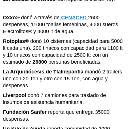
Oxxo®
donó a través de
CENACED
2600
despensas, 11000 toallas femeninas, 4000 sueros
Electrolitos® y 4000 lt de agua.
Rotoplas®
donó 10 cisternas (capacidad para 5000
lt cada una), 200 tinacos con capacidad para 1100 lt
y 10 tinacos con capacidad de 2500 lt; con un
estimado de
26800
personas beneficiadas.
La Arquidiócesis de Tlalnepantla
mandó 2 trailers,
uno con 20 Ton y otro con 15 Ton, con agua y
despensas.
Liverpool
donó 7 camiones para traslado de
insumos de asistencia humanitaria.
Fundación Sanfer
reporta que entrega 35000
despensas.
Un Kilo de Ayuda
reporta comunidad de 2000