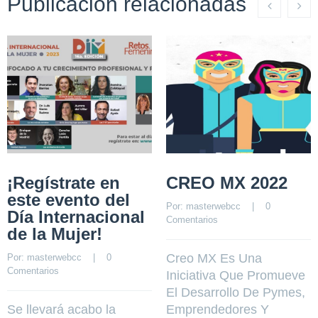
Publicación relacionadas
¡Regístrate en
CREO MX 2022
este evento del
Por: 
masterwebcc
    |    
0 
Día Internacional
Comentarios
de la Mujer!
Creo MX Es Una
Por: 
masterwebcc
    |    
0 
Comentarios
Iniciativa Que Promueve
El Desarrollo De Pymes,
Se llevará acabo la
Emprendedores Y